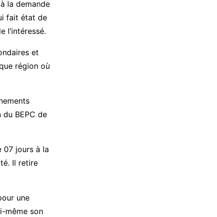
s à la demande
 fait état de
e l’intéressé.
ondaires et
aque région où
gnements
en du BEPC de
 07 jours à la
. Il retire
 pour une
lui-même son