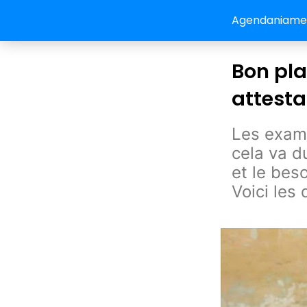
Agendaniamey:
Bon pla
attesta
Les exam
cela va du
et le beso
Voici les