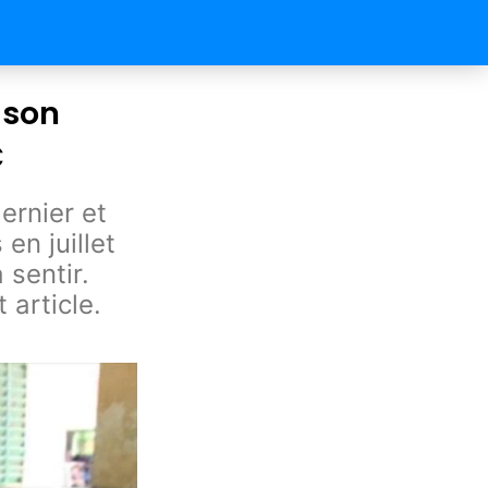
 son
C
rnier et
en juillet
 sentir.
 article.