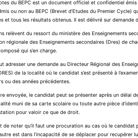
otes du BEPC est un document officiel et confidentiel émi
mis ou non au BEPC (Brevet d’Etudes du Premier Cycle) qui
s et tous les résultats obtenus. Il est délivré sur demande d
ns relèvent du ressort du ministère des Enseignements sec
tion régionale des Enseignements secondaires (Dres) de ch
composé qui s’en charge.
faut adresser une demande au Directeur Régional des Ensei
RES) de la localité où le candidat s’est présenté à l’exam
urs ou des années précédentes.
ttre envoyée, le candidat peut se présenter après un délai de
lité muni de sa carte scolaire ou toute autre pièce d’identité
tation pour valoir ce que de droit.
nt de noter qu’il faut une procuration au cas où le candidat
autre est dans l’incapacité de se déplacer pour recupérer 