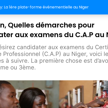
 La 1ère plate-forme événementielle au Niger
n, Quelles démarches pour
ter aux examens du C.A.P au N
ésirez candidater aux examens du Certi
e Professionnel (C.A.P) au Niger, voici l
 à suivre. La première chose est d’avoi
ème ou 3ème.