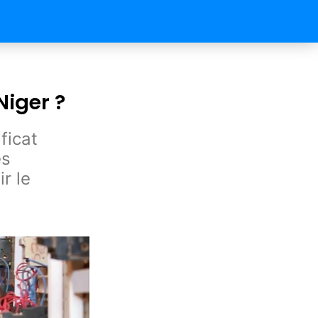
iger ?
ficat
es
r le