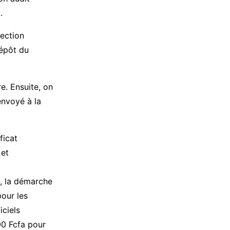
.
ection
dépôt du
e. Ensuite, on
envoyé à la
ficat
 et
, la démarche
pour les
iciels
00 Fcfa pour