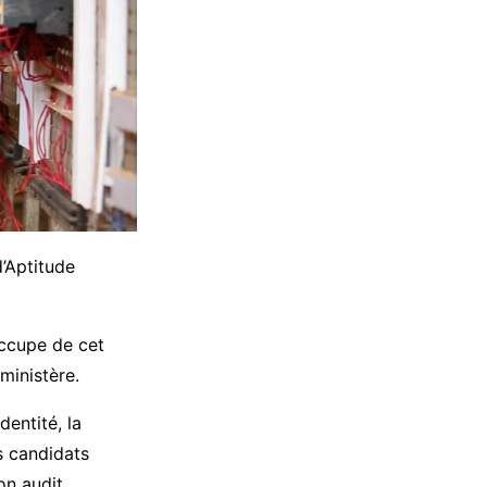
’Aptitude
occupe de cet
ministère.
dentité, la
es candidats
ion audit