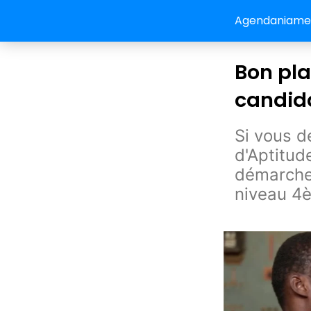
Agendaniamey:
Bon pla
candida
Si vous d
d'Aptitud
démarches
niveau 4