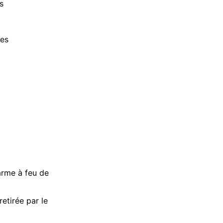
s
ces
’arme à feu de
etirée par le