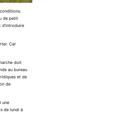
 conditions.
u de petit
 d’introduire
rter. Car
émarche doit
ande au bureau
uridiques et de
non de
t une
s de lundi à