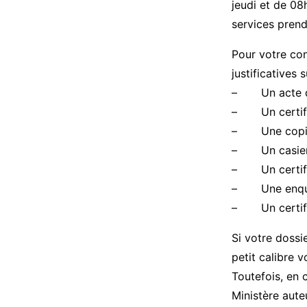
jeudi et de 08
services prend
Pour votre con
justificatives 
– Un acte de
– Un certific
– Une copie d
– Un casier j
– Un certific
– Une enquêt
– Un certific
Si votre dossi
petit calibre 
Toutefois, en 
Ministère aute