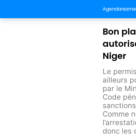
Agendaniamey:
Bon pla
autoris
Niger
Le permis
ailleurs p
par le Min
Code péna
sanctions
Comme nou
l’arresta
donc les 