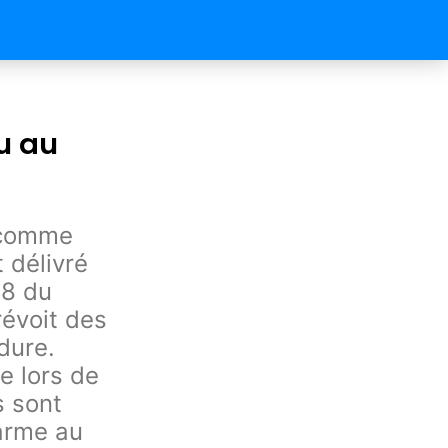
u au
i comme
t délivré
98 du
révoit des
dure.
e lors de
s sont
arme au