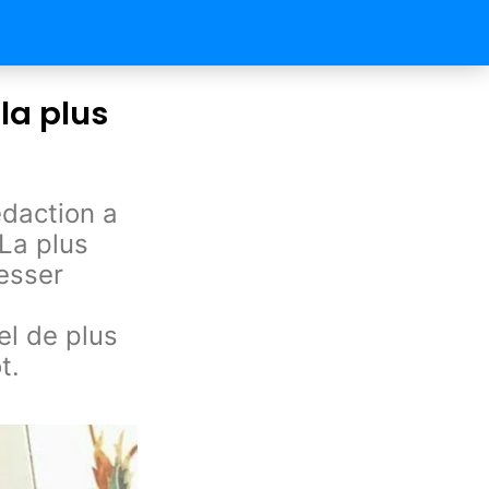
la plus
édaction a
La plus
esser
e
el de plus
t.