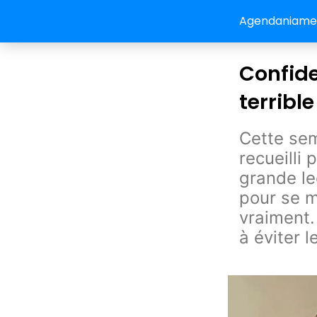
Agendaniamey:
Confide
terribl
Cette sem
recueilli
grande le
pour se m
vraiment.
à éviter 