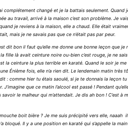
’ai complétement changé et je la battais seulement. Quand 
ée au travail, arrivé à la maison c’est son problème. Je va
quand je reviens à la maison, elle a chaud. Elle était vraim
tait, mais je ne savais pas que ce n’était pas par peur.
’est dit bon il faut qu’elle me donne une bonne leçon que je 
 la fille là avait ceinture noire ou-bien c’est rouge, je ne sa
st la ceinture la plus terrible en karaté. Quand le soir je me
 une Énième fois, elle n’a rien dit. Le lendemain matin très tô
 dit : comme hier tu étais saoulé, si je te donnais la leçon tu 
 J’imagine que ce matin l’alcool est passé ! Pendant qu’elle 
ns savoir le malheur qui m’attendait. Je dis ah bon ! C’est à 
ouche boit bière ? Je me suis précipité vers elle, naaah il 
m’a bloqué. Il y a une position en karaté qui s’appelle la main 