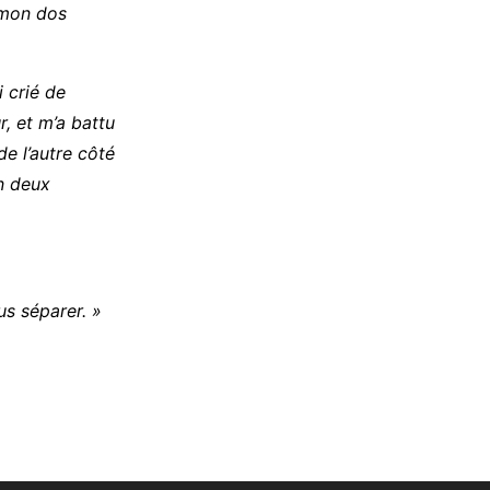
 mon dos
i crié de
r, et m’a battu
e l’autre côté
en deux
us séparer. »