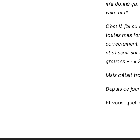
m’a donné ça,
wiimmm!!
C’est là j’ai s
toutes mes forc
correctement. 
et s’assoit sur
groupes » ! «
Mais c’était t
Depuis ce jour
Et vous, quelle