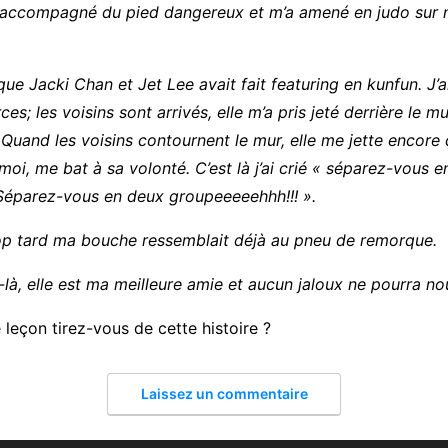
 accompagné du pied dangereux et m’a amené en judo sur
u que Jacki Chan et Jet Lee avait fait featuring en kunfun. J’a
es; les voisins sont arrivés, elle m’a pris jeté derrière le mu
Quand les voisins contournent le mur, elle me jette encore d
 moi, me bat à sa volonté. C’est là j’ai crié « séparez-vous 
 Séparez-vous en deux groupeeeeehhh!!! ».
rop tard ma bouche ressemblait déjà au pneu de remorque.
-là, elle est ma meilleure amie et aucun jaloux ne pourra no
 leçon tirez-vous de cette histoire ?
Laissez un commentaire