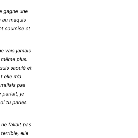
je gagne une
is au maquis
ent soumise et
ne vais jamais
is même plus.
 suis saoulé et
t elle m’a
n’allais pas
parlait, je
moi tu parles
ne fallait pas
terrible, elle