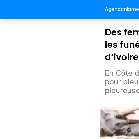
Agendaniamey:
Des fem
les fun
d’ivoire
En Côte d
pour pleur
pleureuse