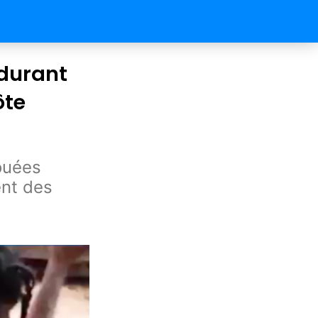
 durant
ôte
ouées
ent des