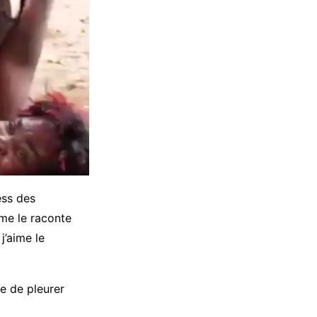
ess des
mme le raconte
j’aime le
e de pleurer