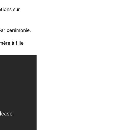
ations sur
 par cérémonie.
ère à fille