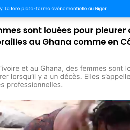
 La 1ère plate-forme événementielle au Niger
mes sont louées pour pleurer
érailles au Ghana comme en C
’ivoire et au Ghana, des femmes sont l
er lorsqu’il y a un décès. Elles s’appell
s professionnelles.