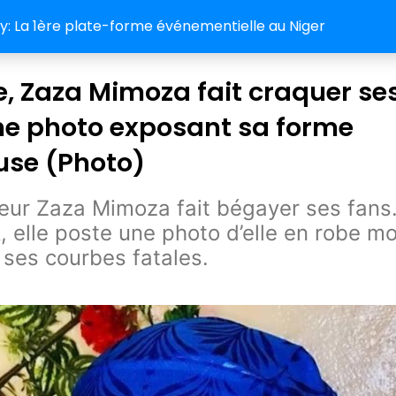
 La 1ère plate-forme événementielle au Niger
le, Zaza Mimoza fait craquer se
ne photo exposant sa forme
use (Photo)
ceur Zaza Mimoza fait bégayer ses fans
 elle poste une photo d’elle en robe m
ses courbes fatales.