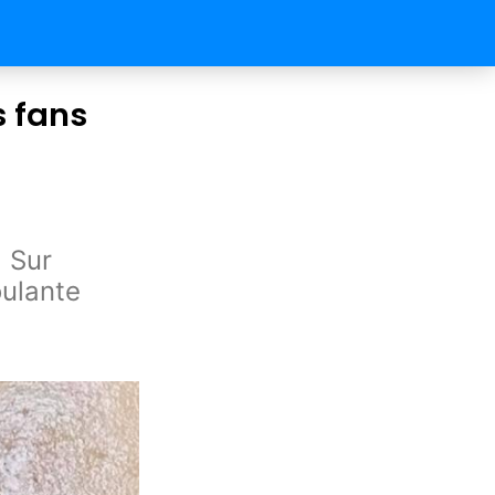
s fans
. Sur
oulante