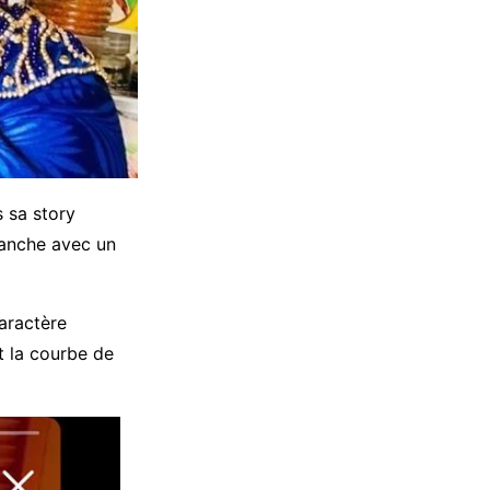
s sa story
lanche avec un
aractère
t la courbe de