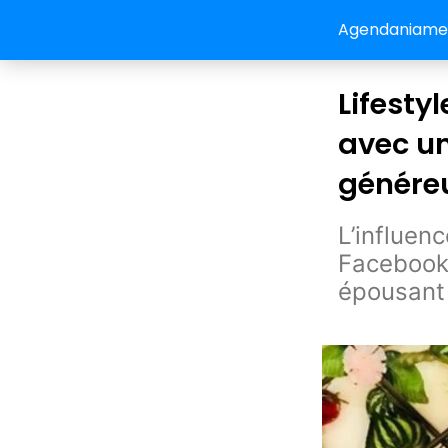
Agendaniamey:
Lifesty
avec u
génére
L’influen
Facebook,
épousant 