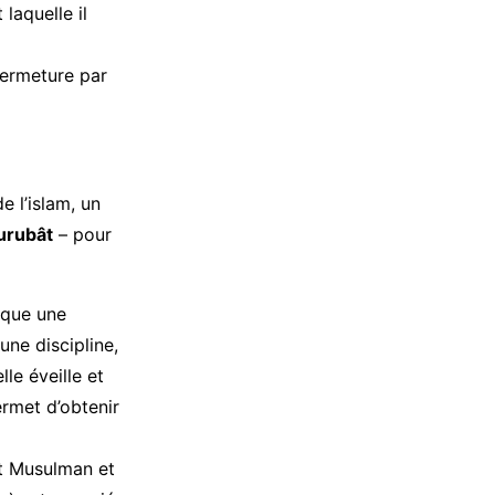
 laquelle il
 fermeture par
e l’islam, un
urubât
– pour
arque une
une discipline,
le éveille et
ermet d’obtenir
ot Musulman et