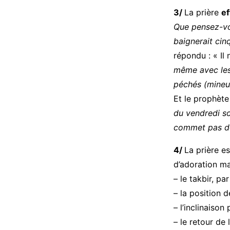
3/
La prière
ef
Que pensez-vous
baignerait cinq
répondu : « Il 
même avec les 
péchés (mineur
Et le prophète
du vendredi so
commet pas de
4/
La prière e
d’adoration ma
– le takbir, par
– la position d
– l’inclinaison
– le retour de 