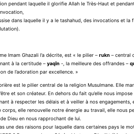
ion pendant laquelle il glorifie Allah le Très-Haut et pendant
’invocation,
ssise dans laquelle il y a le tashahud, des invocations et la
lutation).
me Imam Ghazali l’a décrite, est « le pilier –
rukn
– central d
ant à la certitude –
yaqîn
-, la meilleure des offrandes –
q
ion de l’adoration par excellence. »
rière est le pilier central de la religion Musulmane. Elle m
l’être et son créateur. En dehors du fait qu’elle nous impose 
ant à respecter les délais et à veiller à nos engagements, el
 corps, elle renouvelle notre énergie au travail, elle nous p
n de Dieu en nous rapprochant de lui.
as une des raisons pour laquelle dans certaines pays le m