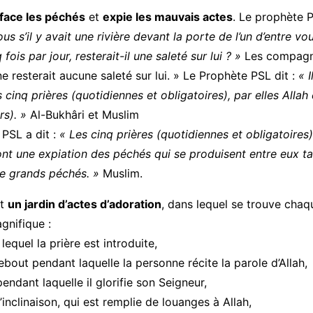
face les péchés
et
expie les mauvais actes
. Le prophète P
 s’il y avait une rivière devant la porte de l’un d’entre vou
 fois par jour, resterait-il une saleté sur lui ? »
Les compagn
ne resterait aucune saleté sur lui. » Le Prophète PSL dit :
« I
cinq prières (quotidiennes et obligatoires), par elles Allah 
s). »
Al-Bukhâri et Muslim
 PSL a dit :
« Les cinq prières (quotidiennes et obligatoires) 
nt une expiation des péchés qui se produisent entre eux ta
 grands péchés. »
Muslim.
st
un jardin d’actes d’adoration
, dans lequel se trouve chaq
gnifique :
 lequel la prière est introduite,
ebout pendant laquelle la personne récite la parole d’Allah,
 pendant laquelle il glorifie son Seigneur,
l’inclinaison, qui est remplie de louanges à Allah,