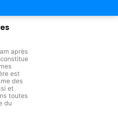
res
slam après
 constitue
ormes
ère est
isme des
si et
ans toutes
e du