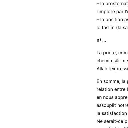
– la prosternat
l’implore par l
– la position a
le taslim (la sa
n/
…
La prière, com
chemin sûr men
Allah l’express
En somme, la p
relation entre 
en nous appren
assouplit notre
la satisfactio
Ne serait-ce p