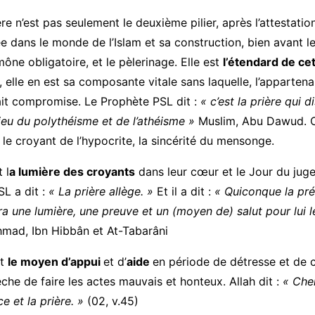
ère n’est pas seulement le deuxième pilier, après l’attestation
ée dans le monde de l’Islam et sa construction, bien avant l
ône obligatoire, et le pèlerinage. Elle est
l’étendard de ce
, elle en est sa composante vitale sans laquelle, l’appartena
fait compromise. Le Prophète PSL dit :
« c’est la prière qui d
ieu du polythéisme et de l’athéisme »
Muslim, Abu Dawud. C’
e le croyant de l’hypocrite, la sincérité du mensonge.
 l
a lumière des croyants
dans leur cœur et le Jour du juge
L a dit :
« La prière allège. »
Et il a dit :
« Quiconque la pré
sera une lumière, une preuve et un (moyen de) salut pour lui 
mad, Ibn Hibbân et At-Tabarâni
st
le moyen d’appui
et d’
aide
en période de détresse et de c
êche de faire les actes mauvais et honteux. Allah dit :
« Cher
e et la prière. »
(02, v.45)