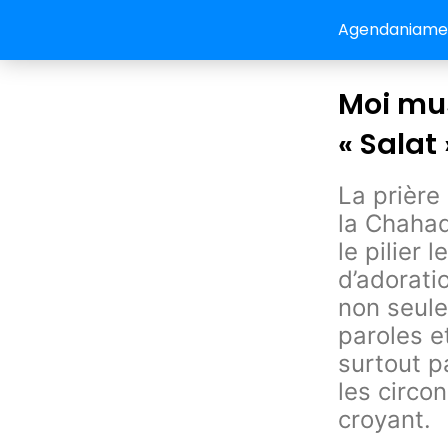
Agendaniamey:
Moi mus
« Salat 
La prière 
la Chahada
le pilier 
d’adorati
non seule
paroles e
surtout p
les circo
croyant.