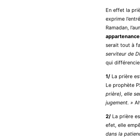
En effet la pri
exprime l’entr
Ramadan, l’aum
appartenance
serait tout à 
serviteur de D
qui différenci
1/
La prière est
Le prophète PS
prière), elle 
jugement. »
Ah
2/
La prière e
efet, elle emp
dans la patienc