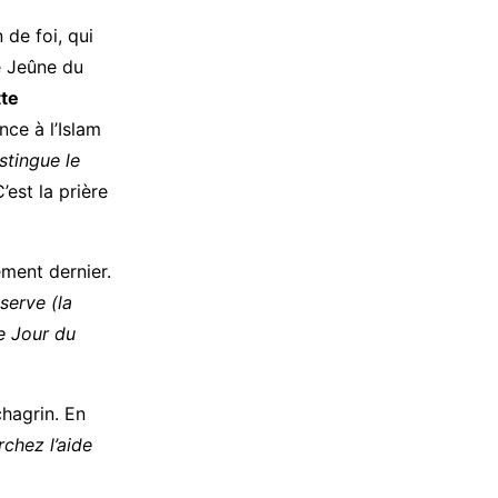
 de foi, qui
e Jeûne du
tte
nce à l’Islam
istingue le
est la prière
ment dernier.
serve (la
le Jour du
hagrin. En
chez l’aide