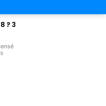
8 ? 3
censé
us