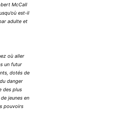
bert McCall
usqu’où est-il
par adulte et
hez où aller
s un futur
nts, dotés de
 du danger
e des plus
 de jeunes en
rs pouvoirs