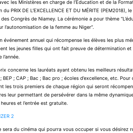
avec les Ministères en charge de l’Education et de la Forma
on du PRIX DE L’EXCELLENCE ET DU MÉRITE (PEM2018), le
s des Congrès de Niamey. La cérémonie a pour thème “L’édu
Pour l’autonomisation de la femme au Niger“.
n événement annuel qui récompense les élèves les plus mér
nt les jeunes filles qui ont fait preuve de détermination et 
 l’année.
rix concerne les lauréats ayant obtenu les meilleurs résult
 BEP ; CAP ; Bac ; Bac pro ; écoles d’excellence, etc. Pour
nt les trois premiers de chaque région qui seront récompen
ires leur permettant de persévérer dans la même dynamique
heures et l’entrée est gratuite.
IZER 2
e sera du cinéma qui pourra vous occuper si vous désirez 