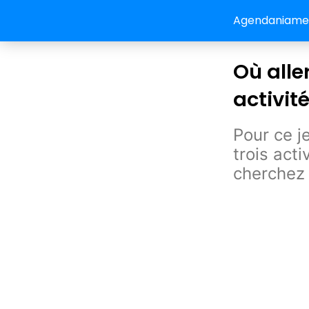
Agendaniamey:
Où alle
activit
Pour ce j
trois acti
cherchez 