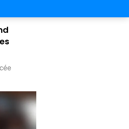
nd
les
ncée