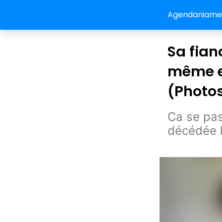
Agendaniamey:
Sa fian
même en
(Photo
Ca se pa
décédée lo