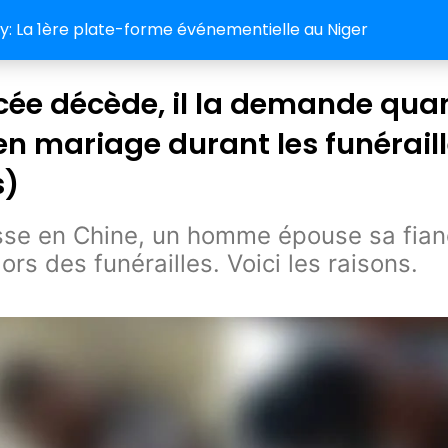
 La 1ère plate-forme événementielle au Niger
cée décède, il la demande qua
 mariage durant les funérail
s)
sse en Chine, un homme épouse sa fia
rs des funérailles. Voici les raisons.