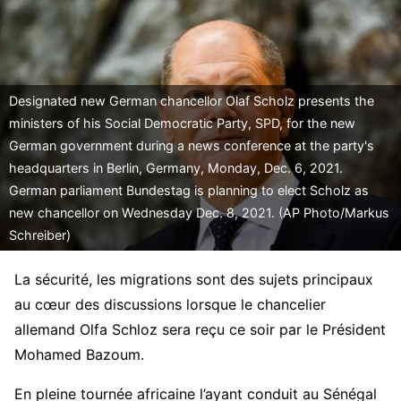
Designated new German chancellor Olaf Scholz presents the
ministers of his Social Democratic Party, SPD, for the new
German government during a news conference at the party's
headquarters in Berlin, Germany, Monday, Dec. 6, 2021.
German parliament Bundestag is planning to elect Scholz as
new chancellor on Wednesday Dec. 8, 2021. (AP Photo/Markus
Schreiber)
La sécurité, les migrations sont des sujets principaux
au cœur des discussions lorsque le chancelier
allemand Olfa Schloz sera reçu ce soir par le Président
Mohamed Bazoum.
En pleine tournée africaine l’ayant conduit au Sénégal