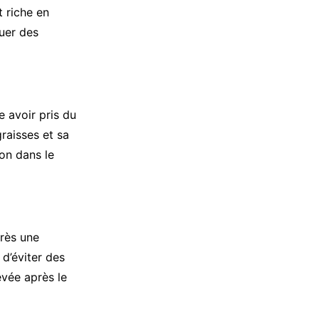
t riche en
uer des
e avoir pris du
graisses et sa
on dans le
près une
é d’éviter des
evée après le