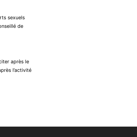
rts sexuels
onseillé de
iter après le
rès l’activité