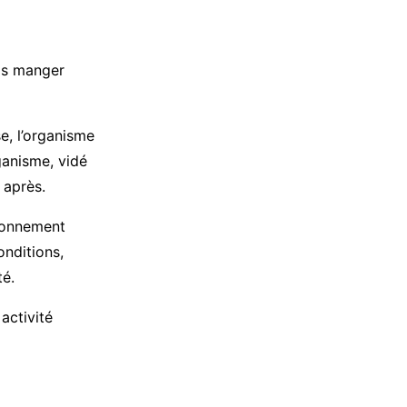
ais manger
e, l’organisme
rganisme, vidé
 après.
tionnement
onditions,
té.
activité