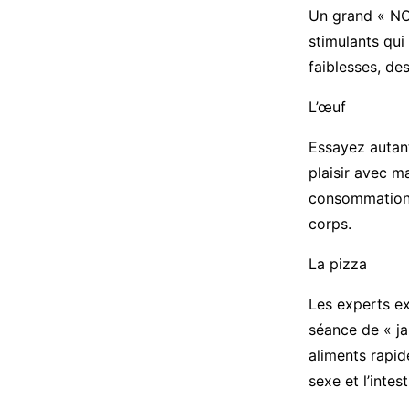
Un grand « NON
stimulants qui
faiblesses, des
L’œuf
Essayez autant
plaisir avec m
consommation a
corps.
La pizza
Les experts ex
séance de « jam
aliments rapide
sexe et l’inte