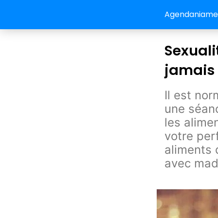
Agendaniamey:
Sexuali
jamais 
Il est no
une séanc
les alime
votre per
aliments 
avec ma