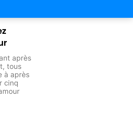
ez
ur
eant après
t, tous
e à après
r cinq
’amour