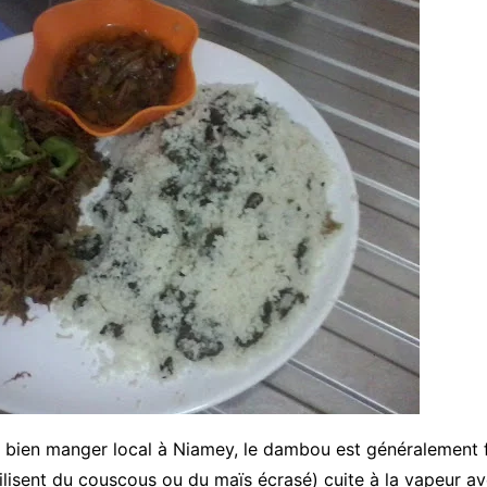
 bien manger local à Niamey, le dambou est généralement f
utilisent du couscous ou du maïs écrasé) cuite à la vapeur av