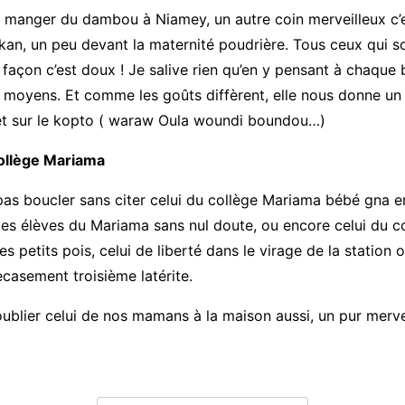
z manger du dambou à Niamey, un autre coin merveilleux c’
kan, un peu devant la maternité poudrière. Tous ceux qui 
 façon c’est doux ! Je salive rien qu’en y pensant à chaque
 moyens. Et comme les goûts diffèrent, elle nous donne un 
 et sur le kopto ( waraw Oula woundi boundou…)
llège Mariama
pas boucler sans citer celui du collège Mariama bébé gna e
les élèves du Mariama sans nul doute, ou encore celui du 
es petits pois, celui de liberté dans le virage de la station 
recasement troisième latérite.
 oublier celui de nos mamans à la maison aussi, un pur mervei