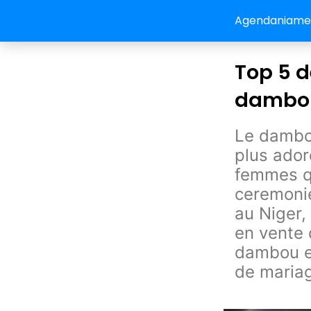
Agendaniamey:
Top 5 d
dambou
Le dambou
plus ador
femmes qu
ceremonie
au Niger, 
en vente 
dambou es
de maria