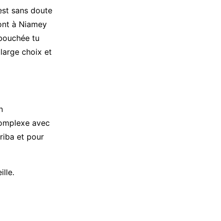
est sans doute
sont à Niamey
 bouchée tu
large choix et
n
complexe avec
oriba et pour
lle.