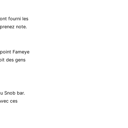
ont fourni les
prenez note.
 point Fameye
oit des gens
du Snob bar.
Avec ces