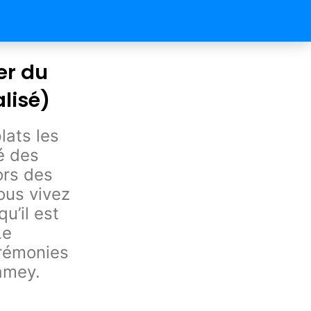
er du
lisé)
lats les
é des
ors des
ous vivez
u’il est
Le
érémonies
amey.