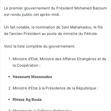
r
r
Le premier gouvernement du Président Mohamed Bazoum
i
est rendu public cet après-midi.
e
l
Un fait notable, la nomination de Sani Mahamadou, le fils
de l’ancien Président au poste de ministre du Pétrole.
Voici la liste complète du gouvernement.
Ministre d’Etat, Ministre des Affaires Etrangères et de
la Coopération :
Hassoumi Massoudou
Ministre d’Etat à la Présidence de la République :
Rhissa Ag Boula
Ministre de la Défense Nationale :