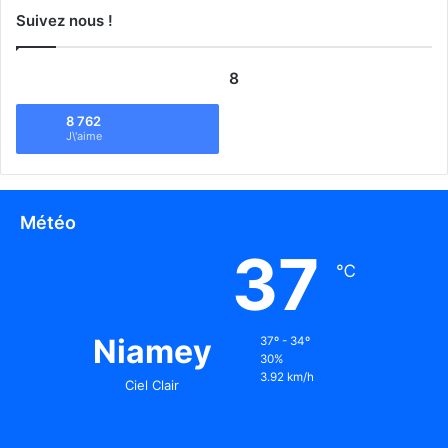
Suivez nous !
8
8 762
J\'aime
Météo
37
℃
Niamey
37º - 34º
30%
3.92 km/h
Ciel Clair