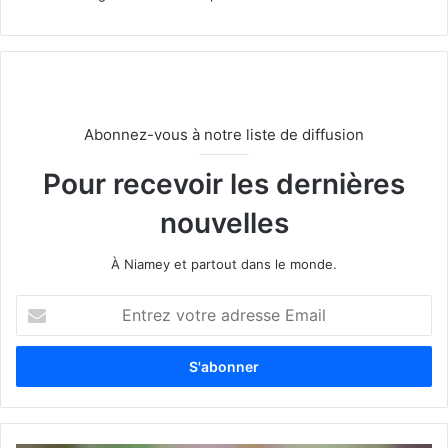
Abonnez-vous à notre liste de diffusion
Pour recevoir les dernières
nouvelles
À Niamey et partout dans le monde.
E
n
t
r
e
z
v