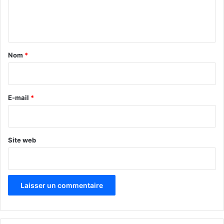
e
n
t
a
Nom
*
i
r
e
E-mail
*
*
Site web