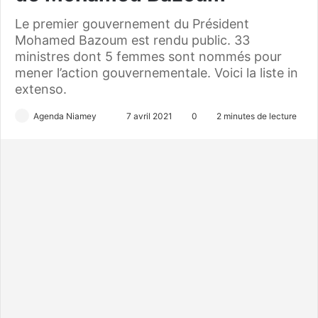
Le premier gouvernement du Président
Mohamed Bazoum est rendu public. 33
ministres dont 5 femmes sont nommés pour
mener l’action gouvernementale. Voici la liste in
extenso.
Agenda Niamey
E
7 avril 2021
0
2 minutes de lecture
n
v
o
y
e
r
u
n
c
o
u