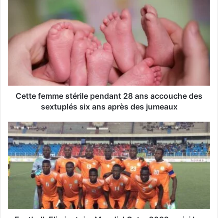
o
t
r
e
a
d
r
e
s
s
Cette femme stérile pendant 28 ans accouche des
e
sextuplés six ans après des jumeaux
E
m
a
i
l