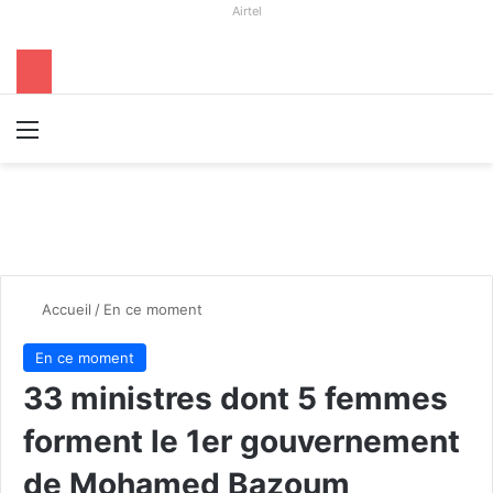
Airtel
Menu
R
Accueil
/
En ce moment
En ce moment
33 ministres dont 5 femmes
forment le 1er gouvernement
de Mohamed Bazoum