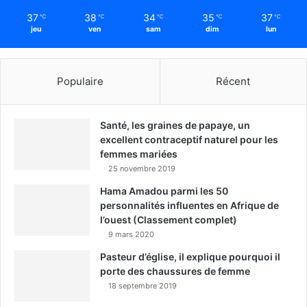
37
38
34
35
37
℃
℃
℃
℃
℃
jeu
ven
sam
dim
lun
Populaire
Récent
Santé, les graines de papaye, un
excellent contraceptif naturel pour les
femmes mariées
25 novembre 2019
Hama Amadou parmi les 50
personnalités influentes en Afrique de
l’ouest (Classement complet)
9 mars 2020
Pasteur d’église, il explique pourquoi il
porte des chaussures de femme
18 septembre 2019