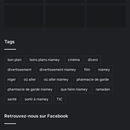
Tags
bon plan
bons plans niamey
cinéma
divers
divertissement
divertissement niamey
film
niamey
niger
où aller
où aller niamey
pharmacie de garde
pharmacie de garde niamey
que faire niamey
ramadan
santé
sortir à niamey
TIC
Retrouvez-nous sur Facebook