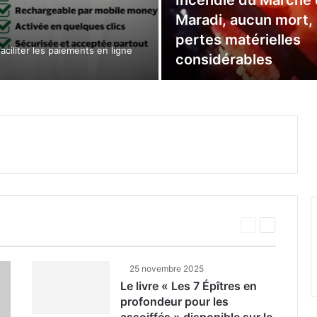
Incendie du Marché
Maradi, aucun mort,
pertes matérielles
ciliter les paiements en ligne
considérables
Page
Page
précédente
suivante
25 novembre 2025
Le livre « Les 7 Épîtres en
profondeur pour les