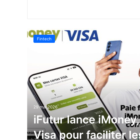
Fintech
29 mai 2026
iFutur lance iMoney,
Visa pour faciliter l