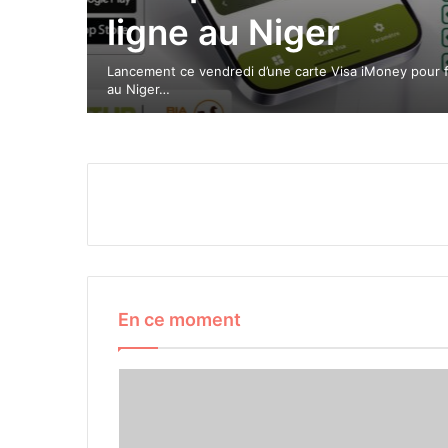
ligne au Niger
Lancement ce vendredi d’une carte Visa iMoney pour fa
au Niger…
En ce moment