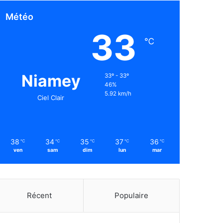
Météo
33
℃
Niamey
33º - 33º
46%
5.92 km/h
Ciel Clair
38
34
35
37
36
℃
℃
℃
℃
℃
ven
sam
dim
lun
mar
Récent
Populaire