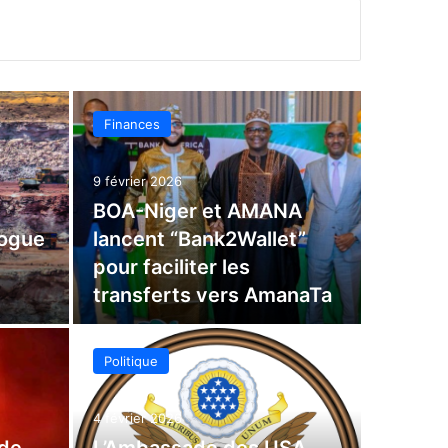
Finances
9 février 2026
BOA-Niger et AMANA
logue
lancent “Bank2Wallet”
pour faciliter les
transferts vers AmanaTa
Politique
4 février 2026