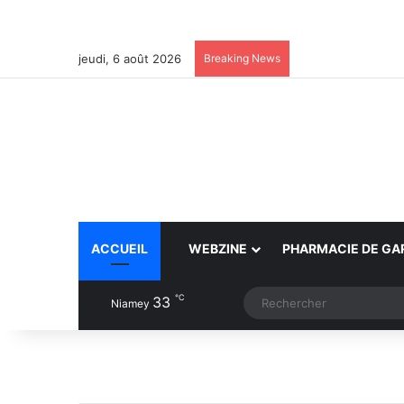
jeudi, 6 août 2026
Breaking News
ACCUEIL
WEBZINE
PHARMACIE DE GA
℃
33
Article Aléatoire
Switch skin
Niamey