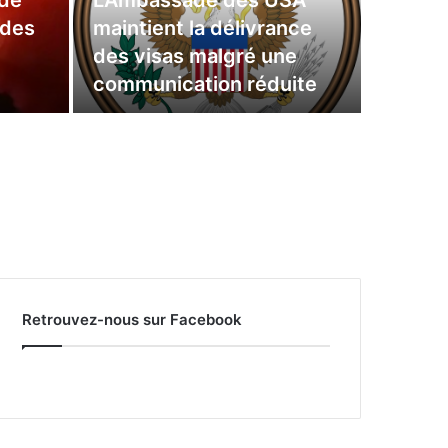
 de
L’Ambassade des USA
 des
maintient la délivrance
des visas malgré une
communication réduite
Retrouvez-nous sur Facebook