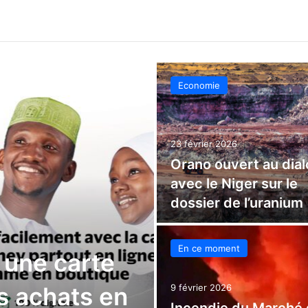
Economie
23 février 2026
Orano ouvert au dia
avec le Niger sur le
dossier de l’uranium
En ce moment
 une carte
es achats en
9 février 2026