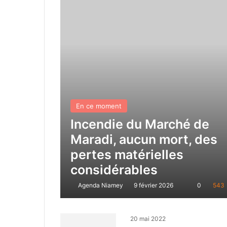
En ce moment
Incendie du Marché de
Maradi, aucun mort, des
pertes matérielles
considérables
Agenda Niamey
9 février 2026
0
543
20 mai 2022