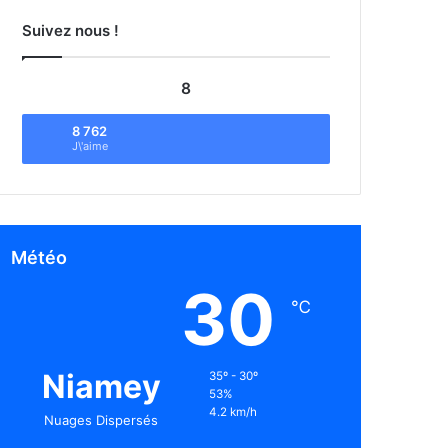
Suivez nous !
8
8 762
J\'aime
Météo
30
℃
Niamey
35º - 30º
53%
4.2 km/h
Nuages Dispersés