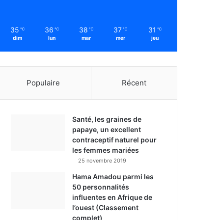
35
36
38
37
31
℃
℃
℃
℃
℃
dim
lun
mar
mer
jeu
Populaire
Récent
Santé, les graines de
papaye, un excellent
contraceptif naturel pour
les femmes mariées
25 novembre 2019
Hama Amadou parmi les
50 personnalités
influentes en Afrique de
l’ouest (Classement
complet)