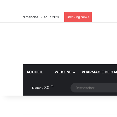
dimanche, 9 août 2026
Breaking News
ACCUEIL
WEBZINE
PHARMACIE DE GA
℃
30
Article Aléatoire
Switch skin
Niamey