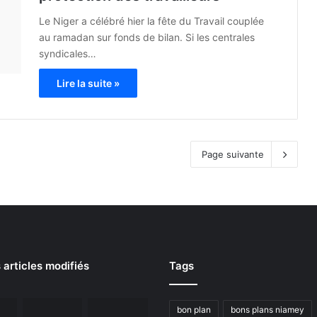
Le Niger a célébré hier la fête du Travail couplée
au ramadan sur fonds de bilan. Si les centrales
syndicales…
Lire la suite »
Page suivante
 articles modifiés
Tags
bon plan
bons plans niamey