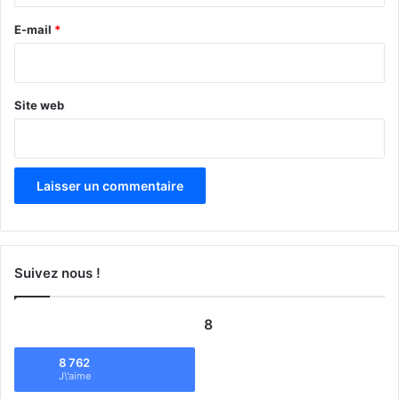
r
e
E-mail
*
*
Site web
Suivez nous !
8
8 762
J\'aime