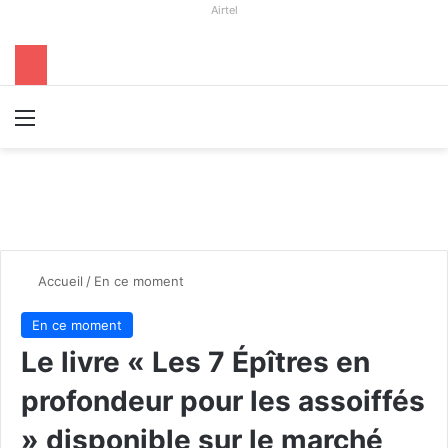
Airtel
Menu
R
Accueil
/
En ce moment
En ce moment
Le livre « Les 7 Épîtres en
profondeur pour les assoiffés
» disponible sur le marché