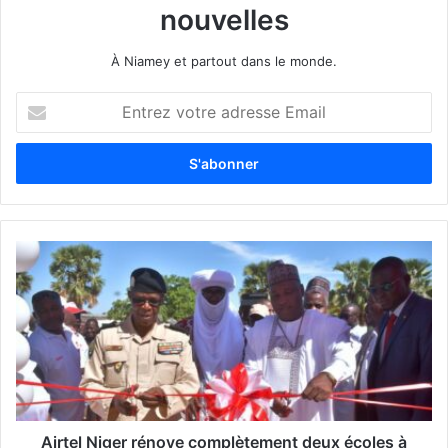
nouvelles
À Niamey et partout dans le monde.
E
n
t
r
e
z
v
o
t
r
e
a
d
r
e
s
s
Airtel Niger rénove complètement deux écoles à