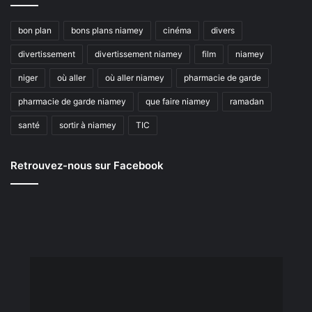
bon plan
bons plans niamey
cinéma
divers
divertissement
divertissement niamey
film
niamey
niger
où aller
où aller niamey
pharmacie de garde
pharmacie de garde niamey
que faire niamey
ramadan
santé
sortir à niamey
TIC
Retrouvez-nous sur Facebook