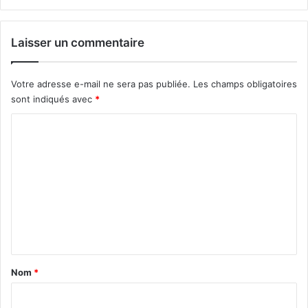
Laisser un commentaire
Votre adresse e-mail ne sera pas publiée.
Les champs obligatoires
sont indiqués avec
*
C
o
m
m
e
n
t
a
Nom
*
i