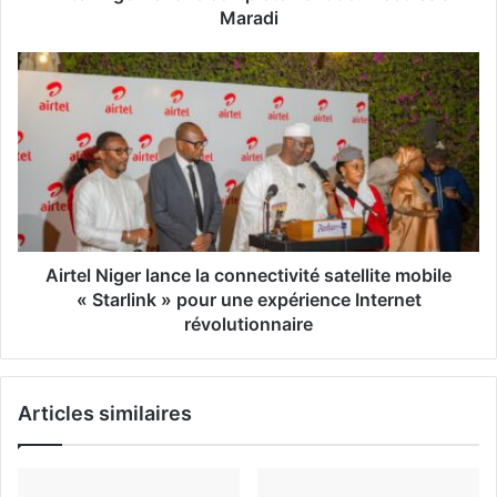
e
Maradi
E
m
a
i
l
Airtel Niger lance la connectivité satellite mobile
« Starlink » pour une expérience Internet
révolutionnaire
Articles similaires