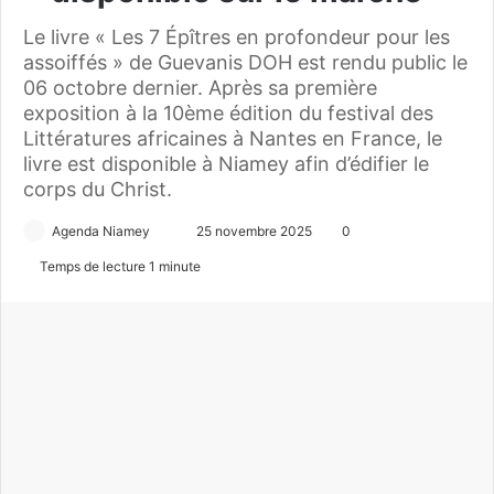
Le livre « Les 7 Épîtres en profondeur pour les
assoiffés » de Guevanis DOH est rendu public le
06 octobre dernier. Après sa première
exposition à la 10ème édition du festival des
Littératures africaines à Nantes en France, le
livre est disponible à Niamey afin d’édifier le
corps du Christ.
Agenda Niamey
E
25 novembre 2025
0
n
Temps de lecture 1 minute
v
o
y
e
r
u
n
c