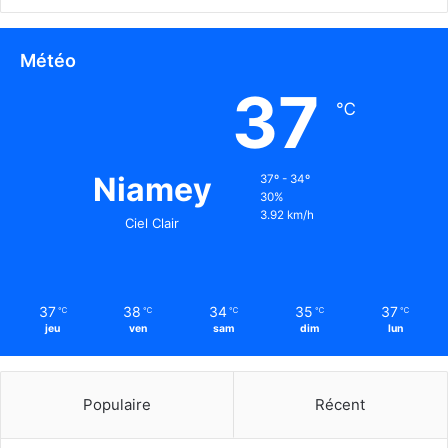
Météo
37
℃
Niamey
37º - 34º
30%
3.92 km/h
Ciel Clair
37
38
34
35
37
℃
℃
℃
℃
℃
jeu
ven
sam
dim
lun
Populaire
Récent