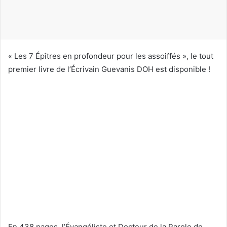
o
u
r
r
i
« Les 7 Épîtres en profondeur pour les assoiffés », le tout
e
premier livre de l’Écrivain Guevanis DOH est disponible !
l
En 438 pages, l’Évangéliste et Docteur de la Parole de