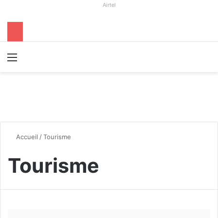
Airtel
Menu
R
Accueil
/
Tourisme
Tourisme