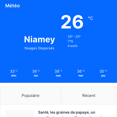
Météo
26
℃
Niamey
33º - 25º
71%
4 km/h
Nuages Dispersés
33
36
38
36
30
℃
℃
℃
℃
℃
dim
lun
mar
mer
jeu
Populaire
Récent
Santé, les graines de papaye, un