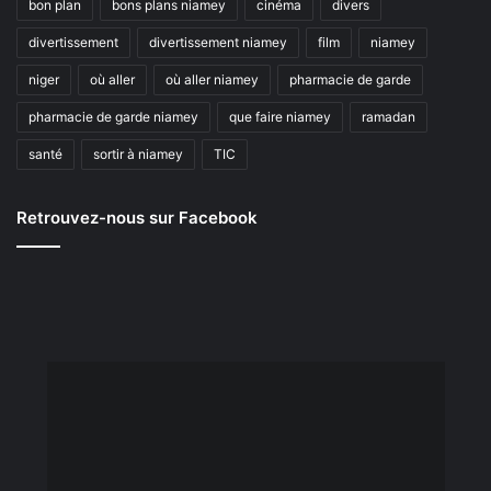
bon plan
bons plans niamey
cinéma
divers
divertissement
divertissement niamey
film
niamey
niger
où aller
où aller niamey
pharmacie de garde
pharmacie de garde niamey
que faire niamey
ramadan
santé
sortir à niamey
TIC
Retrouvez-nous sur Facebook