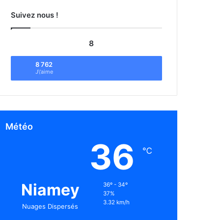
Suivez nous !
8
8 762
J\'aime
Météo
36
℃
Niamey
36º - 34º
37%
3.32 km/h
Nuages Dispersés