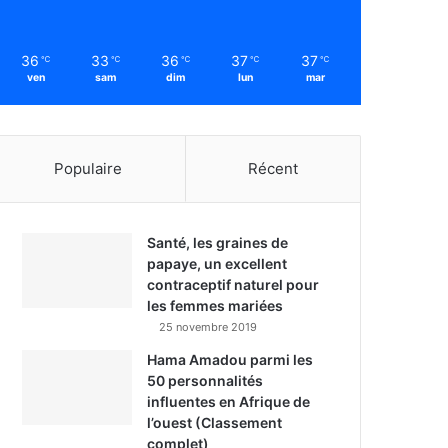
36
33
36
37
37
℃
℃
℃
℃
℃
ven
sam
dim
lun
mar
Populaire
Récent
Santé, les graines de
papaye, un excellent
contraceptif naturel pour
les femmes mariées
25 novembre 2019
Hama Amadou parmi les
50 personnalités
influentes en Afrique de
l’ouest (Classement
complet)