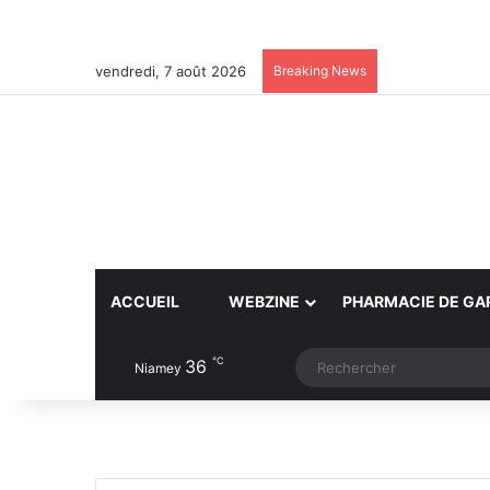
vendredi, 7 août 2026
Breaking News
ACCUEIL
WEBZINE
PHARMACIE DE GA
℃
36
Article Aléatoire
Switch skin
Niamey