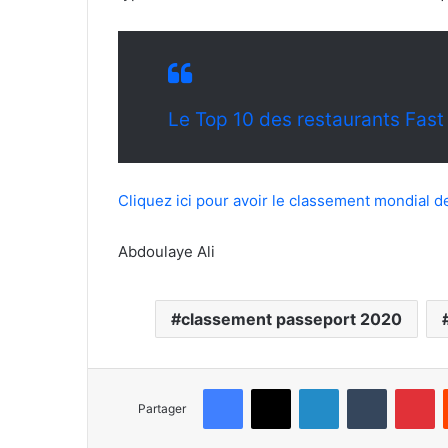
Le Top 10 des restaurants Fas
Cliquez ici pour avoir le classement mondial 
Abdoulaye Ali
classement passeport 2020
Facebook
X
Linkedin
Tumblr
Pinterest
Partager