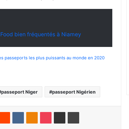
t Food bien fréquentés à Niamey
des passeports les plus puissants au monde en 2020
passeport Niger
passeport Nigérien
Reddit
VKontakte
Odnoklassniki
Pocket
Partager par email
Imprimer