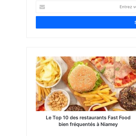
E
n
t
r
e
z
v
o
t
r
e
a
d
r
e
s
s
e
Le Top 10 des restaurants Fast Food
E
bien fréquentés à Niamey
m
a