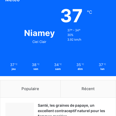
37
℃
Niamey
37º - 34º
30%
3.92 km/h
Ciel Clair
37
38
34
35
37
℃
℃
℃
℃
℃
jeu
ven
sam
dim
lun
Populaire
Récent
Santé, les graines de papaye, un
excellent contraceptif naturel pour les