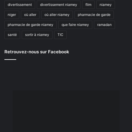
divertissement
divertissement niamey
film
niamey
niger
où aller
où aller niamey
pharmacie de garde
pharmacie de garde niamey
que faire niamey
ramadan
santé
sortir à niamey
TIC
Retrouvez-nous sur Facebook