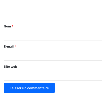
e
n
t
a
Nom
*
i
r
e
E-mail
*
*
Site web