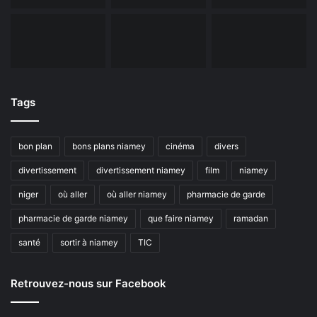
Tags
bon plan
bons plans niamey
cinéma
divers
divertissement
divertissement niamey
film
niamey
niger
où aller
où aller niamey
pharmacie de garde
pharmacie de garde niamey
que faire niamey
ramadan
santé
sortir à niamey
TIC
Retrouvez-nous sur Facebook