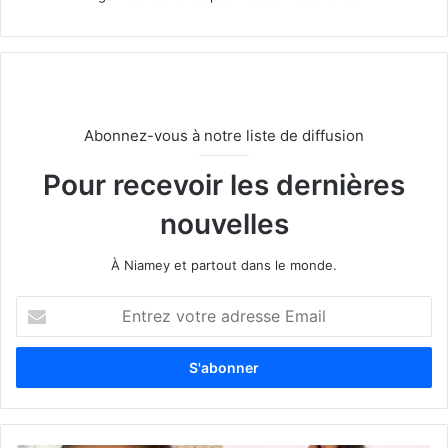
Abonnez-vous à notre liste de diffusion
Pour recevoir les dernières
nouvelles
À Niamey et partout dans le monde.
E
n
t
r
e
z
v