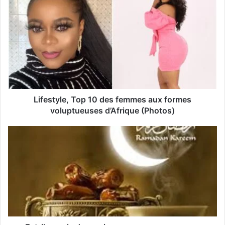
o
t
r
e
a
d
r
e
s
s
Lifestyle, Top 10 des femmes aux formes
e
voluptueuses d’Afrique (Photos)
E
m
a
i
l