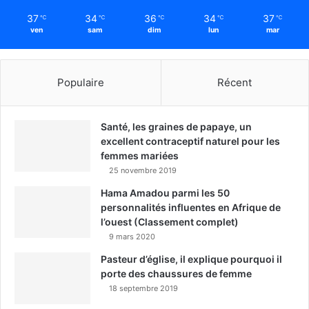
37
34
36
34
37
℃
℃
℃
℃
℃
ven
sam
dim
lun
mar
Populaire
Récent
Santé, les graines de papaye, un
excellent contraceptif naturel pour les
femmes mariées
25 novembre 2019
Hama Amadou parmi les 50
personnalités influentes en Afrique de
l’ouest (Classement complet)
9 mars 2020
Pasteur d’église, il explique pourquoi il
porte des chaussures de femme
18 septembre 2019