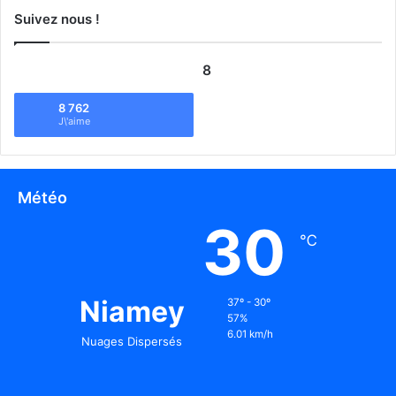
Suivez nous !
8
8 762
J\'aime
Météo
30
℃
Niamey
37º - 30º
57%
6.01 km/h
Nuages Dispersés