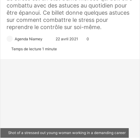
combattu avec des astuces au quotidien pour
être épanoui. Ce billet donne quelques astuces
sur comment combattre le stress pour
reprendre le contrôle sur soi-même.
Agenda Niamey
E
22 avril 2021
0
n
Temps de lecture 1 minute
v
o
y
e
r
u
n
c
o
u
r
Shot of a stressed out young woman working in a demanding career
r