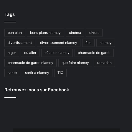
Tags
bon plan
bons plans niamey
cinéma
divers
divertissement
divertissement niamey
film
niamey
niger
où aller
où aller niamey
pharmacie de garde
pharmacie de garde niamey
que faire niamey
ramadan
santé
sortir à niamey
TIC
Retrouvez-nous sur Facebook