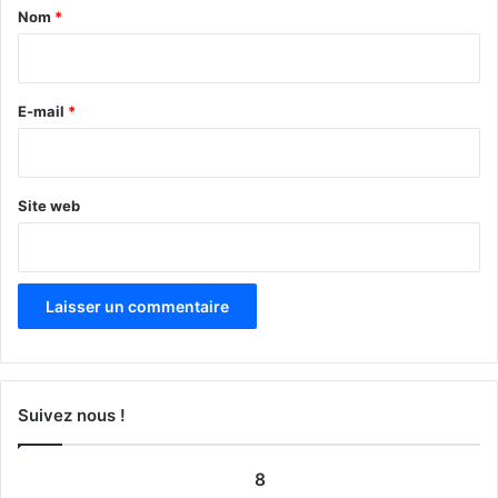
a
Nom
*
i
r
e
E-mail
*
*
Site web
Suivez nous !
8