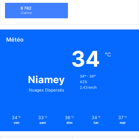
8 762
J\'aime
Météo
34
℃
Niamey
34º - 34º
42%
2.43 km/h
Nuages Dispersés
34
33
36
34
37
℃
℃
℃
℃
℃
ven
sam
dim
lun
mar