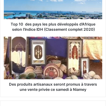
d
r
e
s
s
Top 10 des pays les plus développés d’Afrique
e
selon l’Indice IDH (Classement complet 2020)
E
m
a
i
l
Des produits artisanaux seront promus à travers
une vente privée ce samedi à Niamey