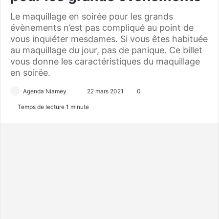
Le maquillage en soirée pour les grands
évènements n’est pas compliqué au point de
vous inquiéter mesdames. Si vous êtes habituée
au maquillage du jour, pas de panique. Ce billet
vous donne les caractéristiques du maquillage
en soirée.
Agenda Niamey
E
22 mars 2021
0
n
Temps de lecture 1 minute
v
o
y
e
r
u
n
c
o