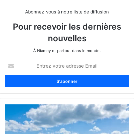
Abonnez-vous à notre liste de diffusion
Pour recevoir les dernières
nouvelles
À Niamey et partout dans le monde.
E
n
t
r
e
z
v
o
t
r
e
a