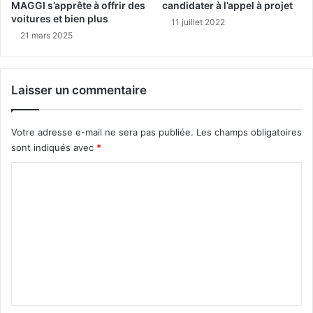
MAGGI s’apprête à offrir des
candidater à l’appel à projet
voitures et bien plus
11 juillet 2022
21 mars 2025
Laisser un commentaire
Votre adresse e-mail ne sera pas publiée.
Les champs obligatoires
sont indiqués avec
*
C
o
m
m
e
n
t