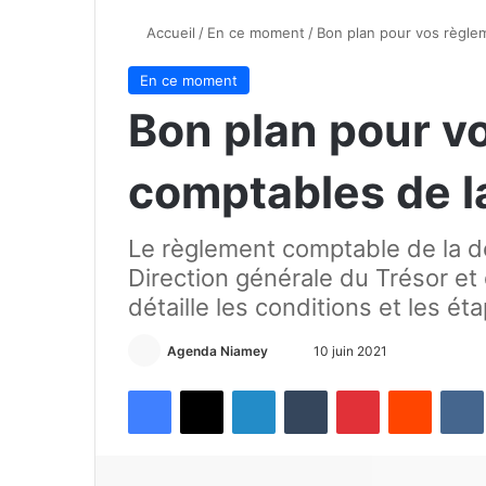
Accueil
/
En ce moment
/
Bon plan pour vos règle
En ce moment
Bon plan pour v
comptables de l
Le règlement comptable de la dé
Direction générale du Trésor et 
détaille les conditions et les ét
Agenda Niamey
E
10 juin 2021
n
Facebook
X
Linkedin
Tumblr
Pinterest
Reddit
VK
v
o
y
e