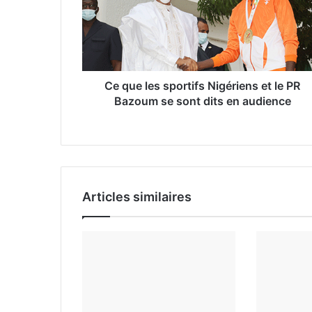
r
e
s
s
e
Ce que les sportifs Nigériens et le PR
E
Bazoum se sont dits en audience
m
a
i
l
Articles similaires