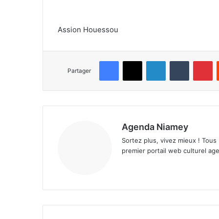
Assion Houessou
Facebook
X
Linkedin
Tumblr
Pinterest
Partager
Agenda Niamey
Sortez plus, vivez mieux ! Tous
premier portail web culturel age