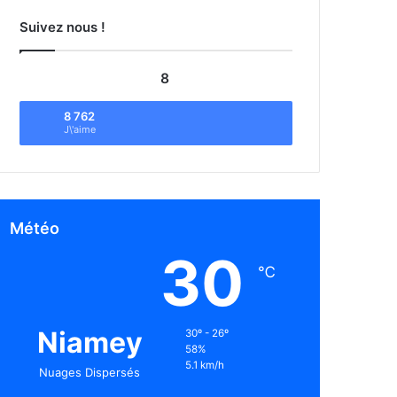
Suivez nous !
8
8 762
J\'aime
Météo
30
℃
Niamey
30º - 26º
58%
5.1 km/h
Nuages Dispersés