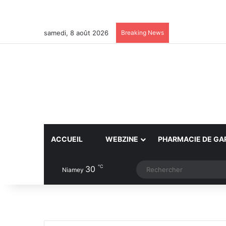
samedi, 8 août 2026
Breaking News
ACCUEIL
WEBZINE
PHARMACIE DE GA
℃
30
Article Aléatoire
Switch skin
Niamey