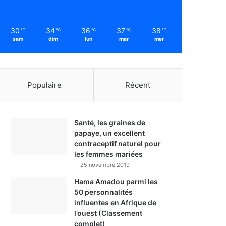
30
34
36
37
38
℃
℃
℃
℃
℃
sam
dim
lun
mar
mer
Populaire
Récent
Santé, les graines de
papaye, un excellent
contraceptif naturel pour
les femmes mariées
25 novembre 2019
Hama Amadou parmi les
50 personnalités
influentes en Afrique de
l’ouest (Classement
complet)