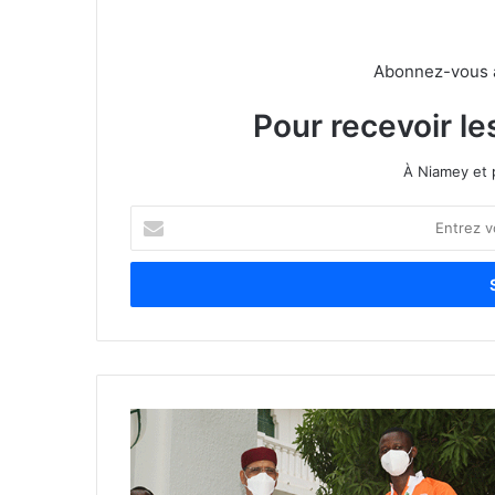
Abonnez-vous à 
Pour recevoir le
À Niamey et 
E
n
t
r
e
z
v
o
t
r
e
a
d