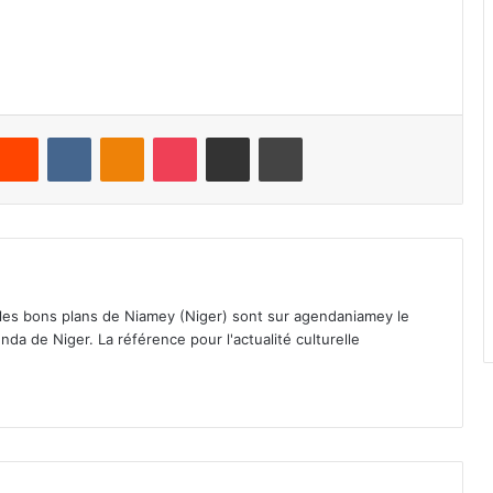
Reddit
VKontakte
Odnoklassniki
Pocket
Partager par email
Imprimer
 les bons plans de Niamey (Niger) sont sur agendaniamey le
nda de Niger. La référence pour l'actualité culturelle