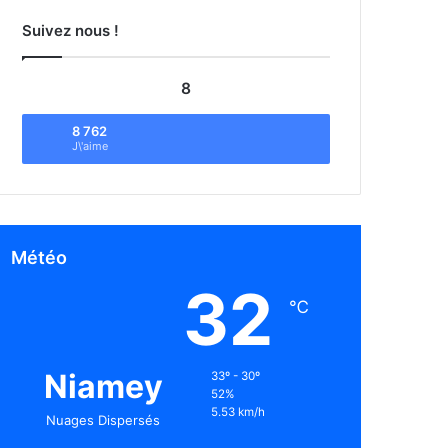
Suivez nous !
8
8 762
J\'aime
Météo
32
℃
Niamey
33º - 30º
52%
5.53 km/h
Nuages Dispersés