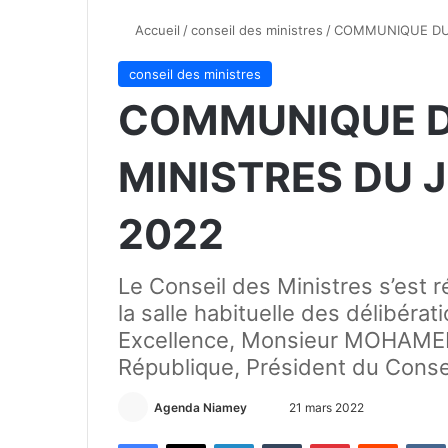
Accueil
/
conseil des ministres
/
COMMUNIQUE DU 
conseil des ministres
COMMUNIQUE D
MINISTRES DU J
2022
Le Conseil des Ministres s’est r
la salle habituelle des délibéra
Excellence, Monsieur MOHAMED
République, Président du Consei
Agenda Niamey
E
21 mars 2022
n
Facebook
X
Linkedin
Tumblr
Pinterest
Reddit
VK