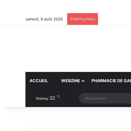
samedi, 8 août 2026
Breaking News
ACCUEIL
WEBZINE
PHARMACIE DE GA
℃
32
Article Aléatoire
Switch skin
Niamey