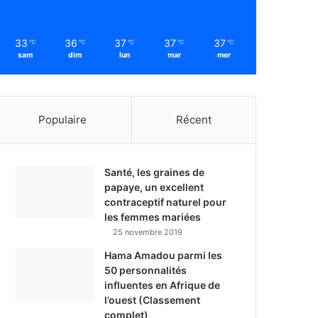
33
36
37
37
37
℃
℃
℃
℃
℃
sam
dim
lun
mar
mer
Populaire
Récent
Santé, les graines de
papaye, un excellent
contraceptif naturel pour
les femmes mariées
25 novembre 2019
Hama Amadou parmi les
50 personnalités
influentes en Afrique de
l’ouest (Classement
complet)