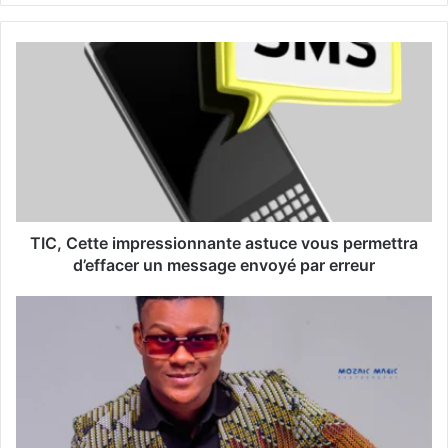
z
v
o
t
r
e
a
d
r
e
s
s
TIC, Cette impressionnante astuce vous permettra
e
d’effacer un message envoyé par erreur
E
m
a
i
l