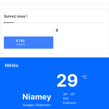
Suivez nous !
8
8 762
J\'aime
Météo
29
℃
Niamey
38º - 28º
63%
6.68 km/h
Nuages Dispersés