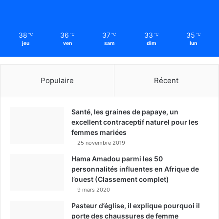
38
36
37
33
35
℃
℃
℃
℃
℃
jeu
ven
sam
dim
lun
Populaire
Récent
Santé, les graines de papaye, un
excellent contraceptif naturel pour les
femmes mariées
25 novembre 2019
Hama Amadou parmi les 50
personnalités influentes en Afrique de
l’ouest (Classement complet)
9 mars 2020
Pasteur d’église, il explique pourquoi il
porte des chaussures de femme