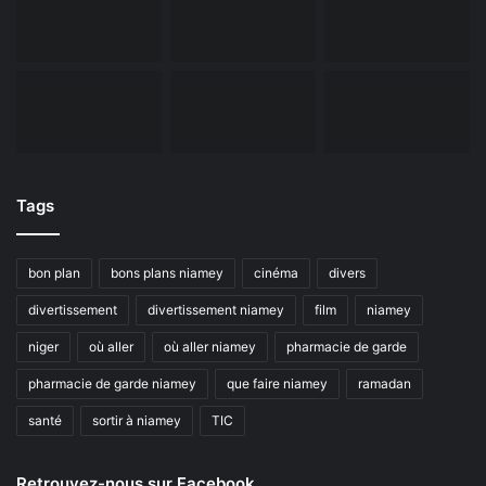
Tags
bon plan
bons plans niamey
cinéma
divers
divertissement
divertissement niamey
film
niamey
niger
où aller
où aller niamey
pharmacie de garde
pharmacie de garde niamey
que faire niamey
ramadan
santé
sortir à niamey
TIC
Retrouvez-nous sur Facebook