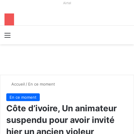
Airtel
Menu
R
Accueil
/
En ce moment
En ce moment
Côte d’ivoire, Un animateur
suspendu pour avoir invité
hier un ancien violeur