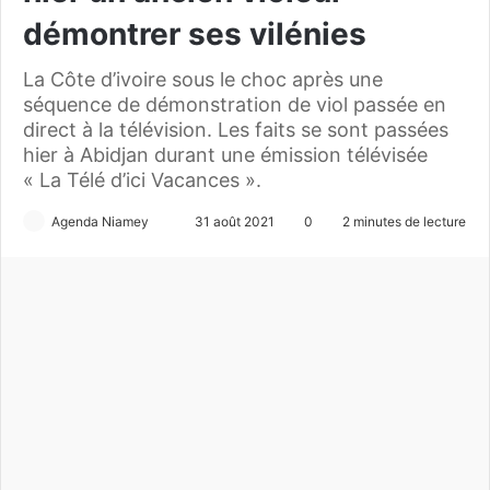
démontrer ses vilénies
La Côte d’ivoire sous le choc après une
séquence de démonstration de viol passée en
direct à la télévision. Les faits se sont passées
hier à Abidjan durant une émission télévisée
« La Télé d’ici Vacances ».
Agenda Niamey
E
31 août 2021
0
2 minutes de lecture
n
v
o
y
e
r
u
n
c
o