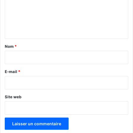
m
e
n
t
a
Nom
*
i
r
e
E-mail
*
*
Site web