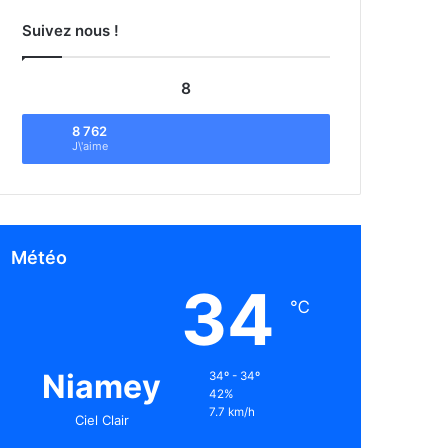
Suivez nous !
8
8 762
J\'aime
Météo
34
℃
Niamey
34º - 34º
42%
7.7 km/h
Ciel Clair