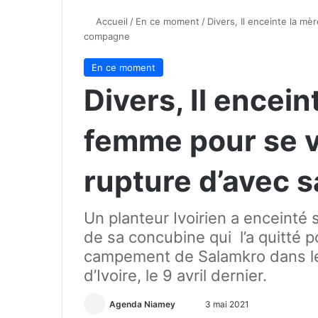
Accueil
/
En ce moment
/
Divers, Il enceinte la m
compagne
En ce moment
Divers, Il encein
femme pour se v
rupture d’avec 
Un planteur Ivoirien a enceinté
de sa concubine qui l’a quitté po
campement de Salamkro dans le
d’Ivoire, le 9 avril dernier.
Agenda Niamey
E
3 mai 2021