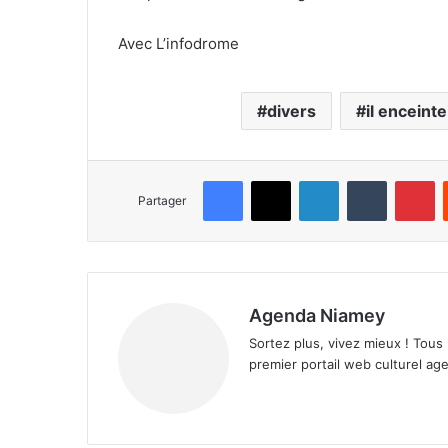
Avec L’infodrome
divers
il enceint
Facebook
X
Linkedin
Tumblr
Pinterest
Partager
Agenda Niamey
Sortez plus, vivez mieux ! Tous
premier portail web culturel age