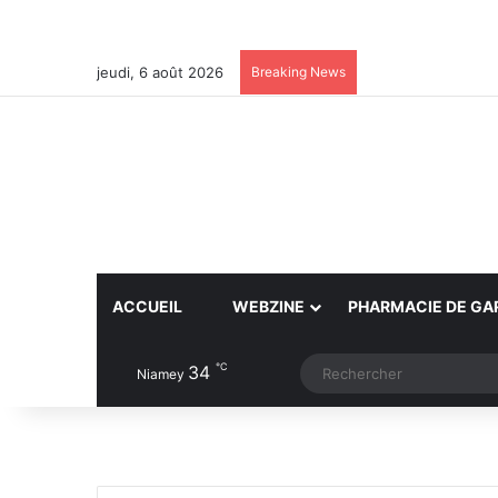
jeudi, 6 août 2026
Breaking News
ACCUEIL
WEBZINE
PHARMACIE DE GA
℃
34
Article Aléatoire
Switch skin
Niamey