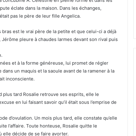
sa concubine A. Célestine en pleine forme et dans les
ispute éclate dans la maison. Dans les échanges,
tait pas le père de leur fille Angelica.
bras est le vrai père de la petite et que celui-ci a déjà
ié, Jérôme pleure à chaudes larmes devant son rival puis
e.
nées et à la forme généreuse, lui promet de régler
re dans un maquis et la saoule avant de la ramener à la
ait inconsciente.
 plus tard Rosalie retrouve ses esprits, elle le
use en lui faisant savoir qu’il était sous l’emprise de
ode d’ovulation. Un mois plus tard, elle constate qu’elle
te l’affaire. Toute honteuse, Rosalie quitte le
 elle décide de se faire avorter.