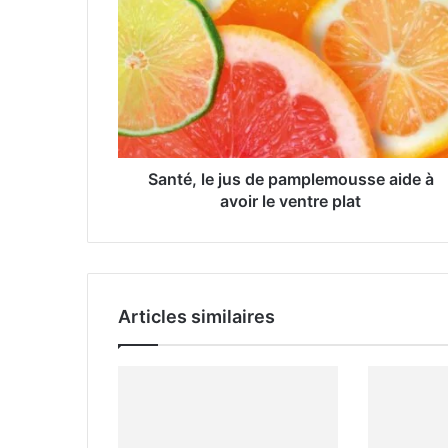
e
a
d
r
e
s
s
e
Santé, le jus de pamplemousse aide à
E
avoir le ventre plat
m
a
i
l
Articles similaires