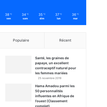
38
34
35
37
36
℃
℃
℃
℃
℃
ven
sam
dim
lun
mar
Populaire
Récent
Santé, les graines de
papaye, un excellent
contraceptif naturel pour
les femmes mariées
25 novembre 2019
Hama Amadou parmi les
50 personnalités
influentes en Afrique de
l’ouest (Classement
complet)