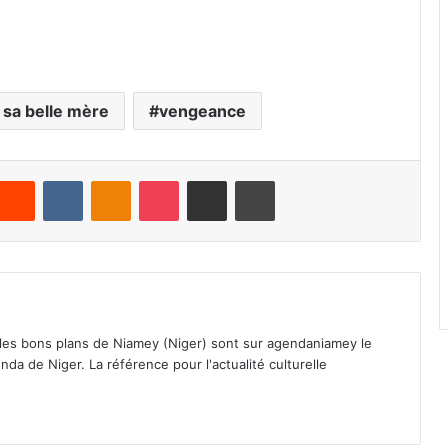
e sa belle mère
vengeance
Reddit
VKontakte
Odnoklassniki
Pocket
Partager par email
Imprimer
 les bons plans de Niamey (Niger) sont sur agendaniamey le
nda de Niger. La référence pour l'actualité culturelle