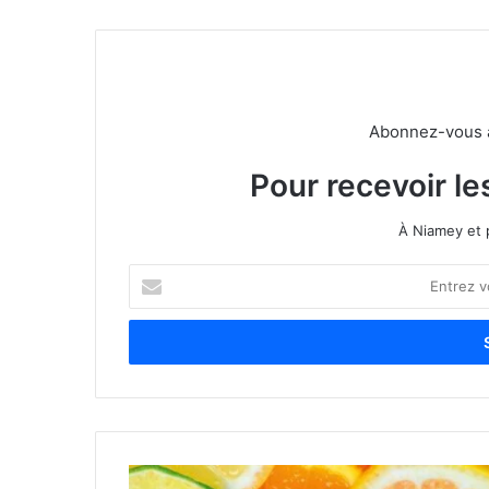
Abonnez-vous à 
Pour recevoir le
À Niamey et 
E
n
t
r
e
z
v
o
t
r