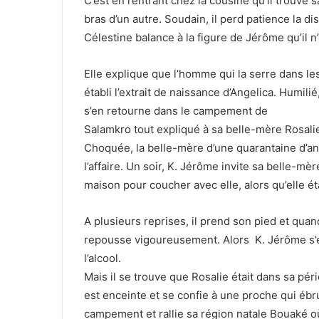
C’est en rentrant chez la cousine qu’il trouve 
bras d’un autre. Soudain, il perd patience la d
Célestine balance à la figure de Jérôme qu’il n’é
Elle explique que l’homme qui la serre dans les 
établi l’extrait de naissance d’Angelica. Humil
s’en retourne dans le campement de
Salamkro tout expliqué à sa belle-mère Rosali
Choquée, la belle-mère d’une quarantaine d’an
l’affaire. Un soir, K. Jérôme invite sa belle-mè
maison pour coucher avec elle, alors qu’elle ét
A plusieurs reprises, il prend son pied et quand
repousse vigoureusement. Alors K. Jérôme s’exc
l’alcool.
Mais il se trouve que Rosalie était dans sa péri
est enceinte et se confie à une proche qui ébrui
campement et rallie sa région natale Bouaké où