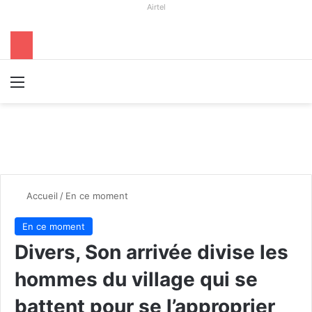
Airtel
Menu
R
Accueil
/
En ce moment
En ce moment
Divers, Son arrivée divise les
hommes du village qui se
battent pour se l’approprier