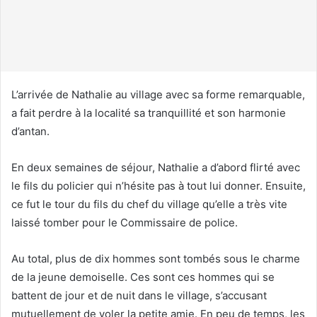
c
o
u
r
r
i
L’arrivée de Nathalie au village avec sa forme remarquable,
e
a fait perdre à la localité sa tranquillité et son harmonie
l
d’antan.
En deux semaines de séjour, Nathalie a d’abord flirté avec
le fils du policier qui n’hésite pas à tout lui donner. Ensuite,
ce fut le tour du fils du chef du village qu’elle a très vite
laissé tomber pour le Commissaire de police.
Au total, plus de dix hommes sont tombés sous le charme
de la jeune demoiselle. Ces sont ces hommes qui se
battent de jour et de nuit dans le village, s’accusant
mutuellement de voler la petite amie. En peu de temps, les