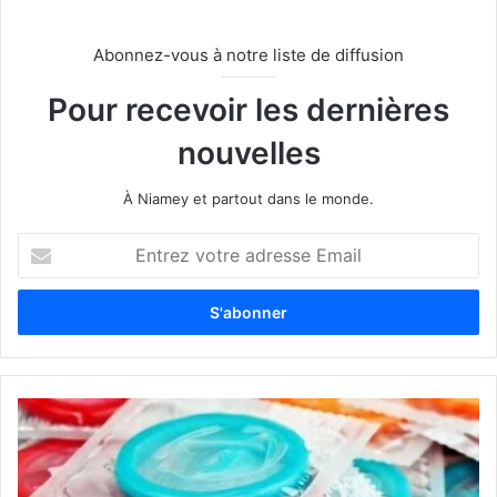
Abonnez-vous à notre liste de diffusion
Pour recevoir les dernières
nouvelles
À Niamey et partout dans le monde.
E
n
t
r
e
z
v
o
t
r
e