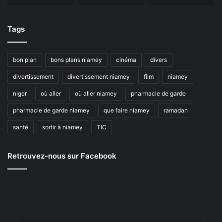
Tags
bon plan
bons plans niamey
cinéma
divers
divertissement
divertissement niamey
film
niamey
niger
où aller
où aller niamey
pharmacie de garde
pharmacie de garde niamey
que faire niamey
ramadan
santé
sortir à niamey
TIC
Retrouvez-nous sur Facebook