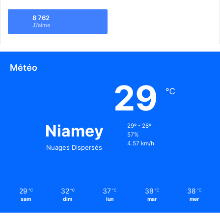
8 762
J\'aime
Météo
29
℃
Niamey
29º - 28º
57%
4.57 km/h
Nuages Dispersés
29
32
37
38
38
℃
℃
℃
℃
℃
sam
dim
lun
mar
mer