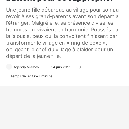
Une jeune fille débarque au village pour son au-
revoir à ses grand-parents avant son départ à
l’étranger. Malgré elle, sa présence divise les
hommes qui vivaient en harmonie. Poussés par
la jalousie, ceux qui la convoitent finissent par
transformer le village en « ring de boxe »,
obligeant le chef du village à plaider pour un
départ de la jeune fille.
Agenda Niamey
E
14 juin 2021
0
n
Temps de lecture 1 minute
v
o
y
e
r
u
n