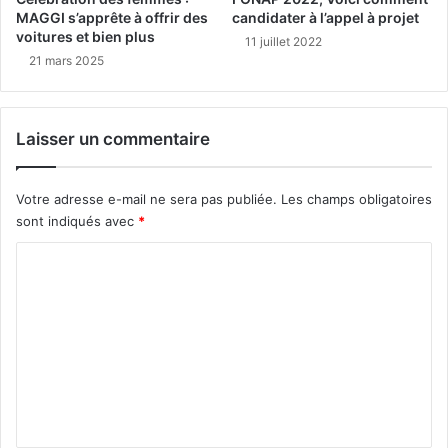
MAGGI s’apprête à offrir des
candidater à l’appel à projet
voitures et bien plus
11 juillet 2022
21 mars 2025
Laisser un commentaire
Votre adresse e-mail ne sera pas publiée.
Les champs obligatoires
sont indiqués avec
*
C
o
m
m
e
n
t