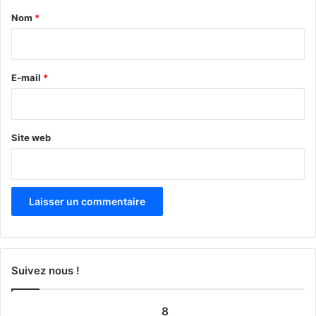
a
Nom
*
i
r
e
E-mail
*
*
Site web
Suivez nous !
8