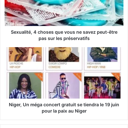
a
d
r
e
s
s
Sexualité, 4 choses que vous ne savez peut-être
e
pas sur les préservatifs
E
m
a
i
l
Niger, Un méga concert gratuit se tiendra le 19 juin
pour la paix au Niger