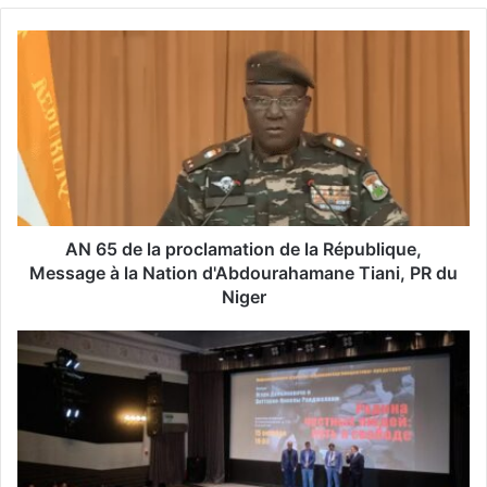
v
o
t
r
e
a
d
r
e
s
s
AN 65 de la proclamation de la République,
e
Message à la Nation d'Abdourahamane Tiani, PR du
E
Niger
m
a
i
l