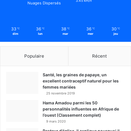
3.45 km/h
Nuages Dispersés
33
36
38
36
30
℃
℃
℃
℃
℃
dim
lun
mar
mer
jeu
Populaire
Récent
Santé, les graines de papaye, un
excellent contraceptif naturel pour les
femmes mariées
25 novembre 2019
Hama Amadou parmi les 50
personnalités influentes en Afrique de
l’ouest (Classement complet)
9 mars 2020
Pasteur d’église, il explique pourquoi il