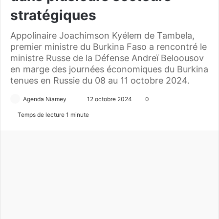
stratégiques
Appolinaire Joachimson Kyélem de Tambela,
premier ministre du Burkina Faso a rencontré le
ministre Russe de la Défense Andreï Beloousov
en marge des journées économiques du Burkina
tenues en Russie du 08 au 11 octobre 2024.
Agenda Niamey
E
12 octobre 2024
0
n
Temps de lecture 1 minute
v
o
y
e
r
u
n
c
o