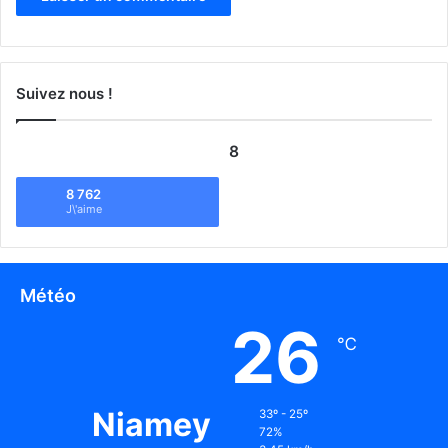
Suivez nous !
8
8 762
J\'aime
Météo
26
℃
Niamey
33º - 25º
72%