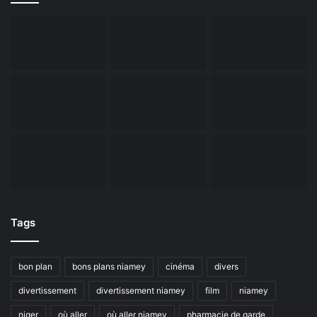
Tags
bon plan
bons plans niamey
cinéma
divers
divertissement
divertissement niamey
film
niamey
niger
où aller
où aller niamey
pharmacie de garde