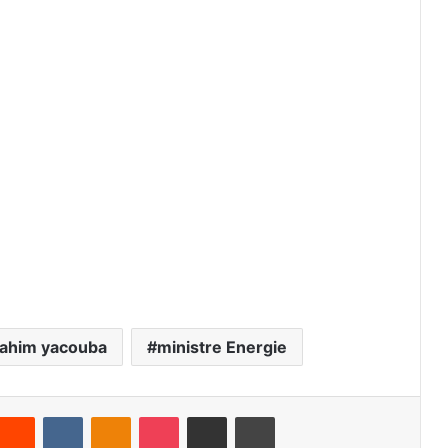
rahim yacouba
ministre Energie
Reddit
VKontakte
Odnoklassniki
Pocket
Partager par email
Imprimer