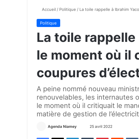
Accueil
/
Politique
/
La toile rappelle à Ibrahim Yaco
Politique
La toile rappell
le moment où il c
coupures d’élect
A peine nommé nouveau ministre
renouvelables, les internautes 
le moment où il critiquait le m
matière de gestion de l’électrici
Agenda Niamey
E
25 avril 2022
n
Facebook
X
Linkedin
Tumblr
Pinterest
Reddit
VK