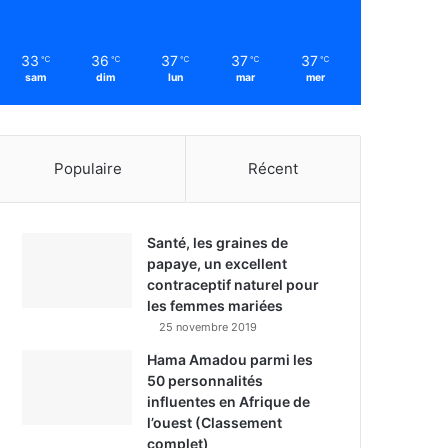
33
36
37
37
37
℃
℃
℃
℃
℃
sam
dim
lun
mar
mer
Populaire
Récent
Santé, les graines de
papaye, un excellent
contraceptif naturel pour
les femmes mariées
25 novembre 2019
Hama Amadou parmi les
50 personnalités
influentes en Afrique de
l’ouest (Classement
complet)