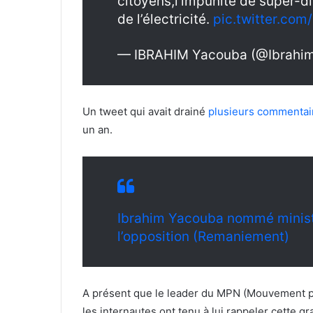
citoyens,l’impunité de super-di
de l’électricité.
pic.twitter.co
— IBRAHIM Yacouba (@Ibrahi
Un tweet qui avait drainé
plusieurs commentair
un an.
Ibrahim Yacouba nommé ministre
l’opposition (Remaniement)
A présent que le leader du MPN (Mouvement patr
les internautes ont tenu à lui rappeler cette g