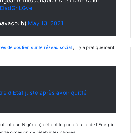
rigeants intouchables c’est bien celui
m/EiadGhLGve
mayacoub)
May 13, 2021
es de soutien sur le réseau social
, il y a pratiquement
 d’Etat juste après avoir quitté
iotique Nigérien) détient le portefeuille de l’Energie,
rande occasion de rétablir les choses.