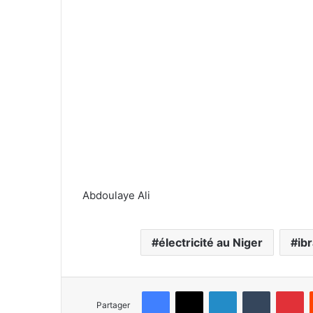
Abdoulaye Ali
électricité au Niger
ib
Facebook
X
Linkedin
Tumblr
Pinterest
Partager