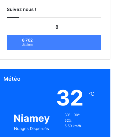
Suivez nous !
8
8 762
J\'aime
Météo
32
℃
Niamey
33º - 30º
52%
5.53 km/h
Nuages Dispersés