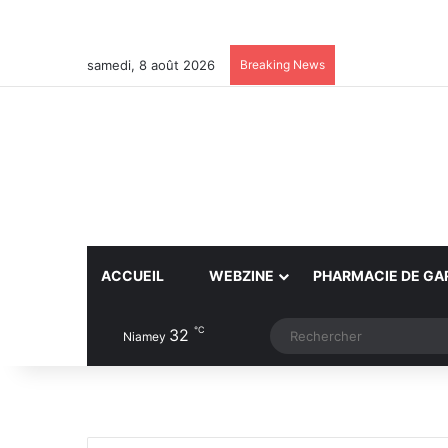
samedi, 8 août 2026
Breaking News
ACCUEIL
WEBZINE
PHARMACIE DE GA
℃
32
Article Aléatoire
Switch skin
Niamey