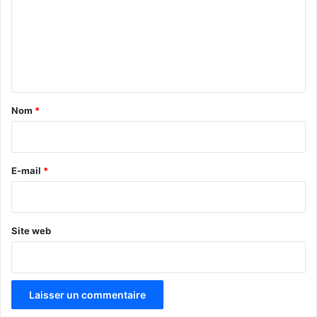
m
e
n
t
a
Nom
*
i
r
e
E-mail
*
*
Site web