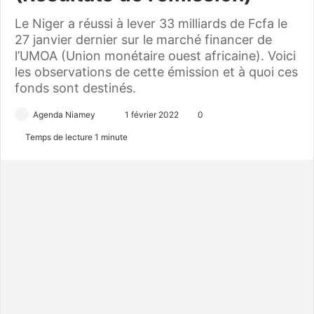
Le Niger a réussi à lever 33 milliards de Fcfa le
27 janvier dernier sur le marché financer de
l’UMOA (Union monétaire ouest africaine). Voici
les observations de cette émission et à quoi ces
fonds sont destinés.
Agenda Niamey
E
1 février 2022
0
n
Temps de lecture 1 minute
v
o
y
e
r
u
n
c
o
u