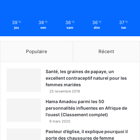
39
38
36
36
37
℃
℃
℃
℃
℃
jeu
ven
sam
dim
lun
Populaire
Récent
Santé, les graines de papaye, un
excellent contraceptif naturel pour les
femmes mariées
25 novembre 2019
Hama Amadou parmi les 50
personnalités influentes en Afrique de
l’ouest (Classement complet)
9 mars 2020
Pasteur d’église, il explique pourquoi il
porte des chaussures de femme