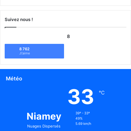
Suivez nous !
8
8 762
J\'aime
Météo
33
℃
Niamey
39º - 33º
49%
5.69 km/h
Nuages Dispersés