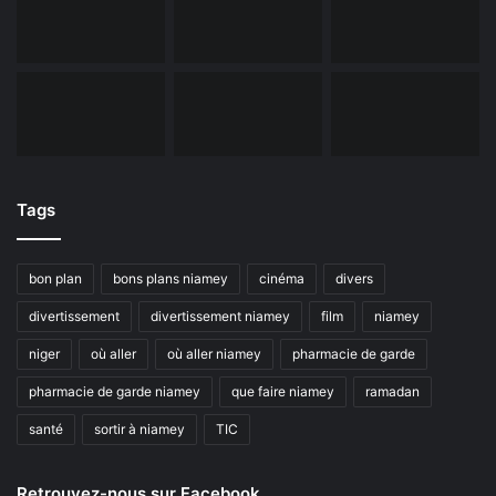
Tags
bon plan
bons plans niamey
cinéma
divers
divertissement
divertissement niamey
film
niamey
niger
où aller
où aller niamey
pharmacie de garde
pharmacie de garde niamey
que faire niamey
ramadan
santé
sortir à niamey
TIC
Retrouvez-nous sur Facebook