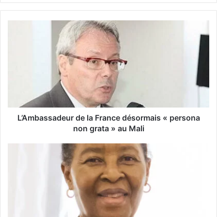
z
v
o
t
r
e
a
d
r
e
s
s
L’Ambassadeur de la France désormais « persona
e
non grata » au Mali
E
m
a
i
l