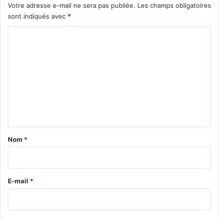
Votre adresse e-mail ne sera pas publiée.
Les champs obligatoires
sont indiqués avec
*
C
o
m
m
e
n
t
a
Nom
*
i
r
e
E-mail
*
*