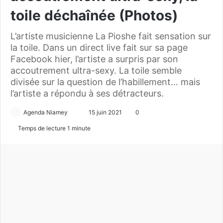
toile déchaînée (Photos)
L’artiste musicienne La Pioshe fait sensation sur
la toile. Dans un direct live fait sur sa page
Facebook hier, l’artiste a surpris par son
accoutrement ultra-sexy. La toile semble
divisée sur la question de l’habillement… mais
l’artiste a répondu à ses détracteurs.
Agenda Niamey
E
15 juin 2021
0
n
Temps de lecture 1 minute
v
o
y
e
r
u
n
c