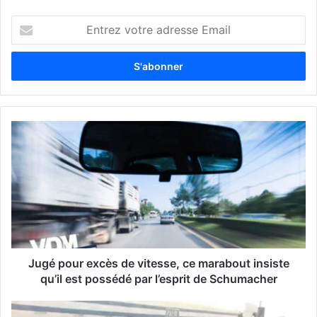
E
n
t
r
e
z
v
o
t
r
e
a
d
r
e
s
s
Jugé pour excès de vitesse, ce marabout insiste
e
qu’il est possédé par l’esprit de Schumacher
E
m