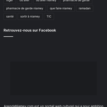
niger
où aller
où aller niamey
pharmacie de garde
pharmacie de garde niamey
que faire niamey
ramadan
santé
sortir à niamey
TIC
Retrouvez-nous sur Facebook
AgendaNiamey.com est un portail web culturel qui a pour ambition