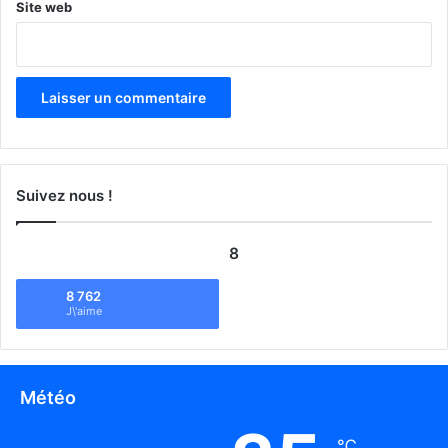
Site web
Suivez nous !
8
8 762
J\'aime
Météo
℃