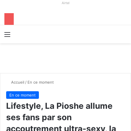
Airtel
Menu
R
Accueil
/
En ce moment
En ce moment
Lifestyle, La Pioshe allume
ses fans par son
accoutrement ultra-sexy, la