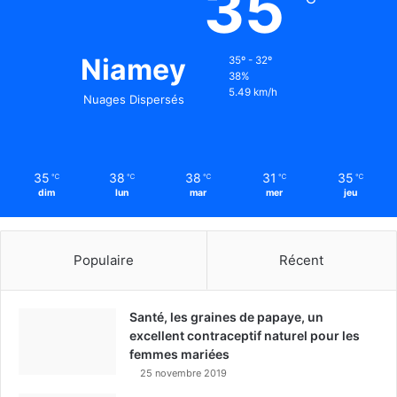
35
Niamey
35º - 32º
38%
5.49 km/h
Nuages Dispersés
35
38
38
31
35
℃
℃
℃
℃
℃
dim
lun
mar
mer
jeu
Populaire
Récent
Santé, les graines de papaye, un
excellent contraceptif naturel pour les
femmes mariées
25 novembre 2019