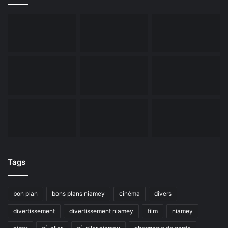
Tags
bon plan
bons plans niamey
cinéma
divers
divertissement
divertissement niamey
film
niamey