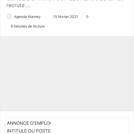
recrute ...
Agenda Niamey
E
15 février 2021
0
n
6 minutes de lecture
v
o
y
e
r
u
n
c
o
u
r
r
i
ANNONCE D’EMPLOI
e
INTITULE DU POSTE
l