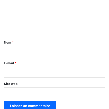
m
m
e
n
t
a
Nom
*
i
r
e
E-mail
*
*
Site web