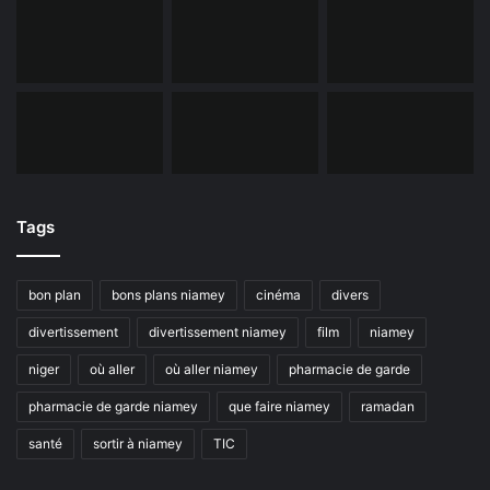
Tags
bon plan
bons plans niamey
cinéma
divers
divertissement
divertissement niamey
film
niamey
niger
où aller
où aller niamey
pharmacie de garde
pharmacie de garde niamey
que faire niamey
ramadan
santé
sortir à niamey
TIC