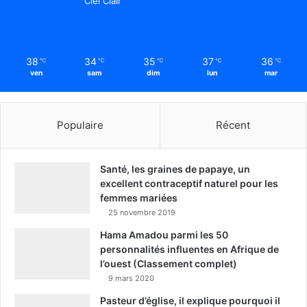
Ciel Clair
38
34
35
37
36
℃
℃
℃
℃
℃
ven
sam
dim
lun
mar
Populaire
Récent
Santé, les graines de papaye, un
excellent contraceptif naturel pour les
femmes mariées
25 novembre 2019
Hama Amadou parmi les 50
personnalités influentes en Afrique de
l’ouest (Classement complet)
9 mars 2020
Pasteur d’église, il explique pourquoi il