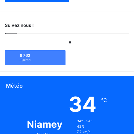
Suivez nous !
8
8 762
J\'aime
Météo
34
℃
Niamey
34º - 34º
42%
7.7 km/h