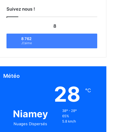
Suivez nous !
8
8 762
J\'aime
Météo
28
℃
Niamey
38º - 28º
65%
5.8 km/h
Nuages Dispersés