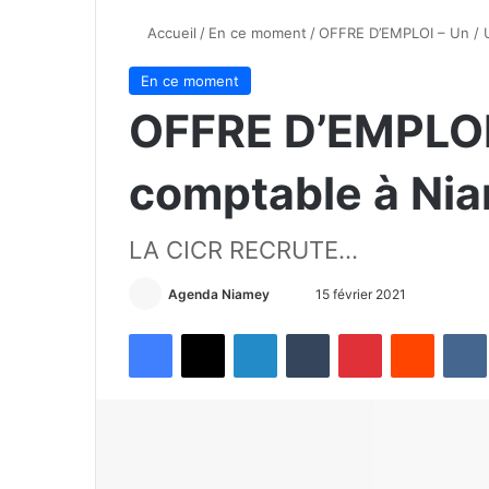
Accueil
/
En ce moment
/
OFFRE D’EMPLOI – Un / 
En ce moment
OFFRE D’EMPLOI
comptable à Ni
LA CICR RECRUTE...
Agenda Niamey
E
15 février 2021
n
Facebook
X
Linkedin
Tumblr
Pinterest
Reddit
VK
v
o
y
e
r
u