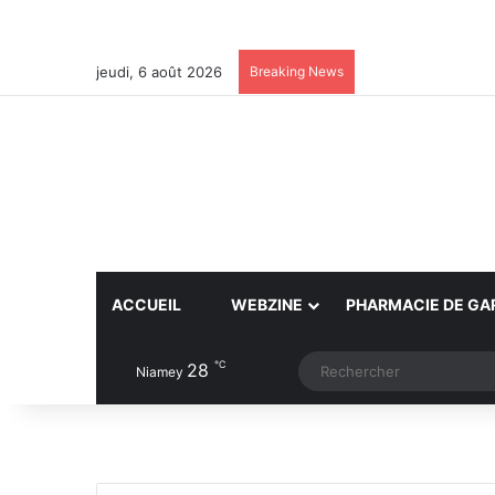
jeudi, 6 août 2026
Breaking News
ACCUEIL
WEBZINE
PHARMACIE DE GA
℃
28
Article Aléatoire
Switch skin
Niamey