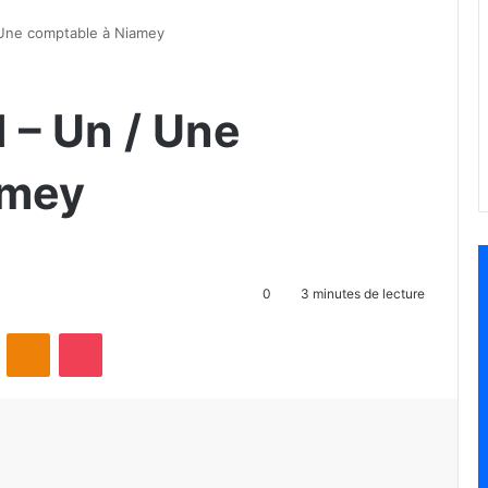
Une comptable à Niamey
 – Un / Une
amey
0
3 minutes de lecture
ontakte
Odnoklassniki
Pocket