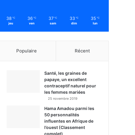
38
36
37
33
35
℃
℃
℃
℃
℃
jeu
ven
sam
dim
lun
Populaire
Récent
Santé, les graines de
papaye, un excellent
contraceptif naturel pour
les femmes mariées
25 novembre 2019
Hama Amadou parmi les
50 personnalités
influentes en Afrique de
l’ouest (Classement
complet)