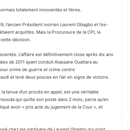
ormais totalement innocentés et libres.
019, l’ancien Président ivoirien Laurent Gbagbo et l’ex-
aient acquittés. Mais la Procureure de la CPI, la
cette décision.
centés. L’affaire est définitivement close après dix ans
ales de 2011 ayant conduit Alassane Ouattara au
pour crime de guerre et crime contre
audi et levé deux pouces en l’air en signe de victoire.
 la tenue d’un procès en appel, est une véritable
souda qui quitte son poste dans 2 mois, parce qu’en
diqué avoir
« pris acte du jugement de la Cour », et
losé chez les partisans de Laurent Gbagbo qui n’ont