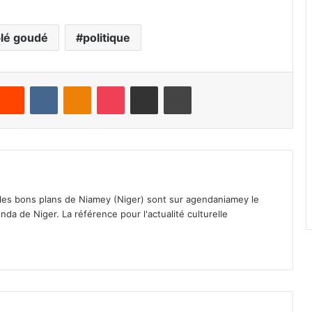
blé goudé
politique
Reddit
VKontakte
Odnoklassniki
Pocket
Partager par email
Imprimer
 les bons plans de Niamey (Niger) sont sur agendaniamey le
nda de Niger. La référence pour l'actualité culturelle