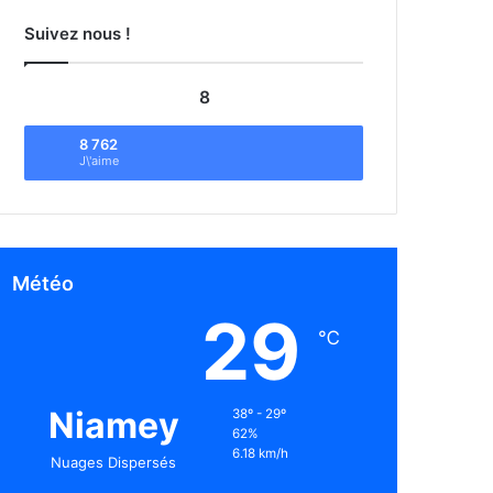
Suivez nous !
8
8 762
J\'aime
Météo
29
℃
Niamey
38º - 29º
62%
6.18 km/h
Nuages Dispersés