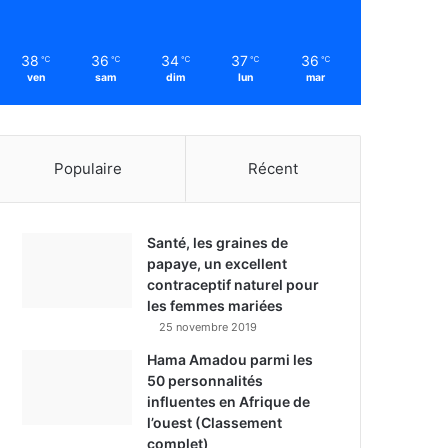
38
36
34
37
36
℃
℃
℃
℃
℃
ven
sam
dim
lun
mar
Populaire
Récent
Santé, les graines de
papaye, un excellent
contraceptif naturel pour
les femmes mariées
25 novembre 2019
Hama Amadou parmi les
50 personnalités
influentes en Afrique de
l’ouest (Classement
complet)