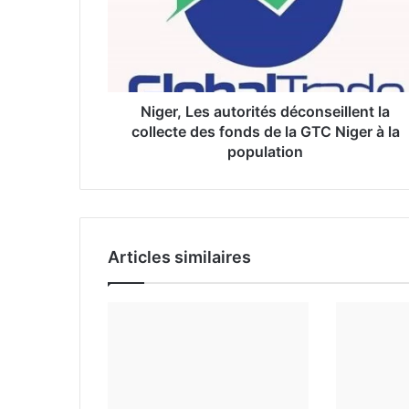
r
e
s
s
e
Niger, Les autorités déconseillent la
E
collecte des fonds de la GTC Niger à la
m
population
a
i
l
Articles similaires