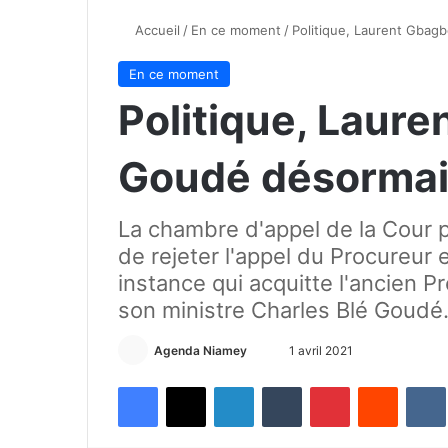
Accueil
/
En ce moment
/
Politique, Laurent Gbagb
En ce moment
Politique, Laure
Goudé désormais
La chambre d'appel de la Cour p
de rejeter l'appel du Procureur 
instance qui acquitte l'ancien P
son ministre Charles Blé Goudé. 
Agenda Niamey
E
1 avril 2021
n
Facebook
X
Linkedin
Tumblr
Pinterest
Reddit
VK
v
o
y