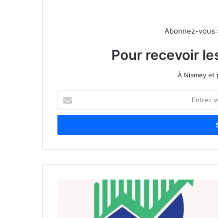
Abonnez-vous à 
Pour recevoir le
À Niamey et 
E
n
t
r
e
z
v
o
t
r
e
a
d