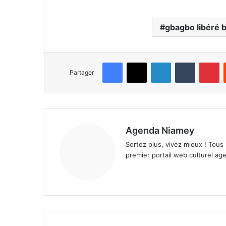
gbagbo libéré 
Facebook
X
Linkedin
Tumblr
Pinterest
Partager
Agenda Niamey
Sortez plus, vivez mieux ! Tous
premier portail web culturel age