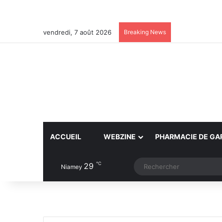
vendredi, 7 août 2026
Breaking News
ACCUEIL
WEBZINE
PHARMACIE DE GA
℃
29
Article Aléatoire
Switch skin
Niamey