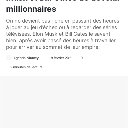
millionnaires
On ne devient pas riche en passant des heures
à jouer au jeu d’échec ou à regarder des séries
télévisées. Elon Musk et Bill Gates le savent
bien, après avoir passé des heures à travailler
pour arriver au sommet de leur empire.
Agenda Niamey
E
8 février 2021
0
n
2 minutes de lecture
v
o
y
e
r
u
n
c
o