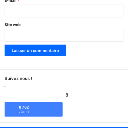
E-mail
*
*
Site web
Suivez nous !
8
8 762
J\'aime