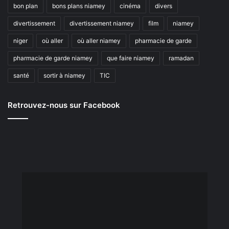
bon plan
bons plans niamey
cinéma
divers
divertissement
divertissement niamey
film
niamey
niger
où aller
où aller niamey
pharmacie de garde
pharmacie de garde niamey
que faire niamey
ramadan
santé
sortir à niamey
TIC
Retrouvez-nous sur Facebook