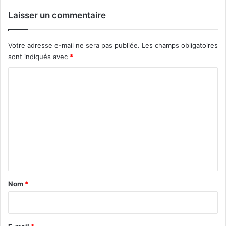
Laisser un commentaire
Votre adresse e-mail ne sera pas publiée.
Les champs obligatoires
sont indiqués avec
*
C
o
m
m
e
n
t
a
Nom
*
i
r
e