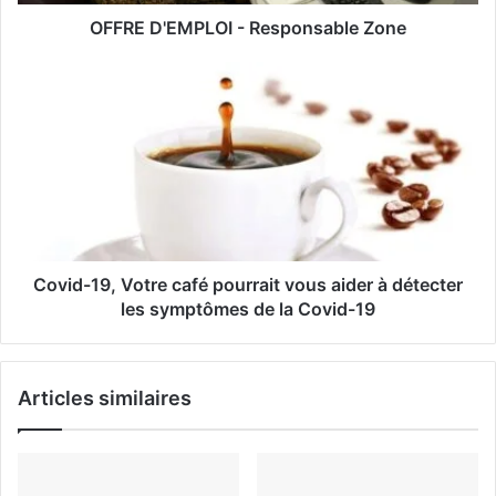
s
OFFRE D'EMPLOI - Responsable Zone
e
E
m
a
i
l
Covid-19, Votre café pourrait vous aider à détecter
les symptômes de la Covid-19
Articles similaires