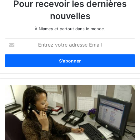
Pour recevoir les dernières
nouvelles
À Niamey et partout dans le monde.
E
n
t
r
e
z
v
o
t
r
e
a
d
r
e
s