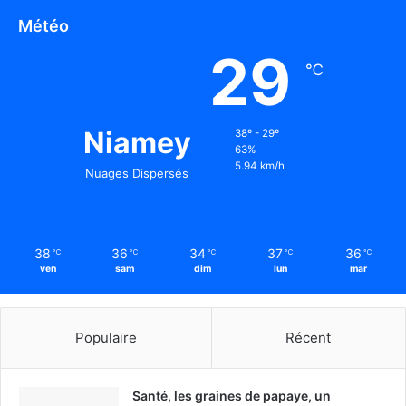
Météo
29
℃
Niamey
38º - 29º
63%
5.94 km/h
Nuages Dispersés
38
36
34
37
36
℃
℃
℃
℃
℃
ven
sam
dim
lun
mar
Populaire
Récent
Santé, les graines de papaye, un