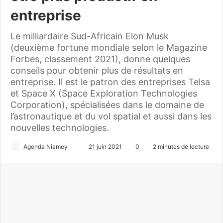
entreprise
Le milliardaire Sud-Africain Elon Musk
(deuxième fortune mondiale selon le Magazine
Forbes, classement 2021), donne quelques
conseils pour obtenir plus de résultats en
entreprise. Il est le patron des entreprises Telsa
et Space X (Space Exploration Technologies
Corporation), spécialisées dans le domaine de
l’astronautique et du vol spatial et aussi dans les
nouvelles technologies.
Agenda Niamey
E
21 juin 2021
0
2 minutes de lecture
n
v
o
y
e
r