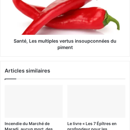
l
Santé, Les multiples vertus insoupconnées du
piment
Articles similaires
Incendie du Marché de
Le livre « Les 7 Épîtres en
Maradi, aucun mort, des
profondeur pour les