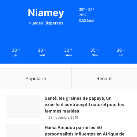
Niamey
38º - 34º
28%
0.52 km/h
Nuages Dispersés
38
38
33
35
36
℃
℃
℃
℃
℃
jeu
ven
sam
dim
lun
Populaire
Récent
Santé, les graines de papaye, un
excellent contraceptif naturel pour les
femmes mariées
25 novembre 2019
Hama Amadou parmi les 50
personnalités influentes en Afrique de