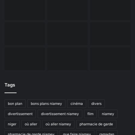
Tags
bon plan
bons plans niamey
cinéma
divers
divertissement
divertissement niamey
film
niamey
niger
où aller
où aller niamey
pharmacie de garde
pharmacie de garde niamey
que faire niamey
ramadan