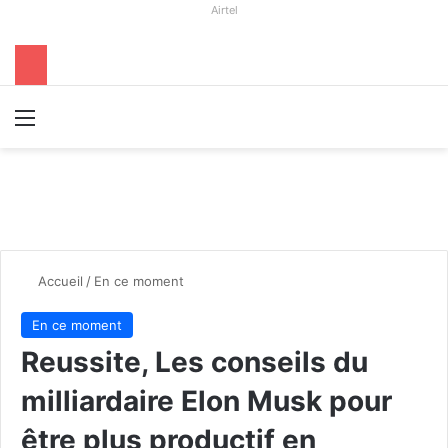
Airtel
Menu
R
Accueil
/
En ce moment
En ce moment
Reussite, Les conseils du
milliardaire Elon Musk pour
être plus productif en