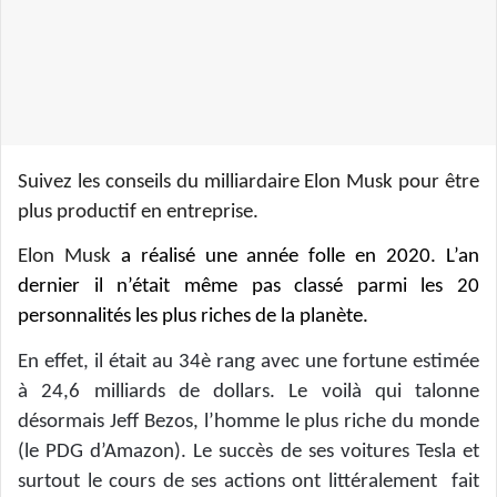
u
n
c
o
u
r
r
Suivez les conseils du milliardaire Elon Musk pour être
i
plus productif en entreprise.
e
Elon Musk
a réalisé une année folle en 2020. L’an
l
dernier il n’était même pas classé parmi les 20
personnalités les plus riches de la planète.
En effet, il était au 34è rang avec une fortune estimée
à 24,6 milliards de dollars. Le voilà qui talonne
désormais
Jeff Bezos, l’homme le plus riche du monde
(le PDG d’Amazon). Le succès de ses voitures Tesla et
surtout le cours de ses actions ont littéralement fait