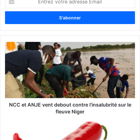
n
t
r
e
z
v
o
t
r
e
a
d
r
e
s
s
NCC et ANJE vent debout contre l’insalubrité sur le
e
fleuve Niger
E
m
a
i