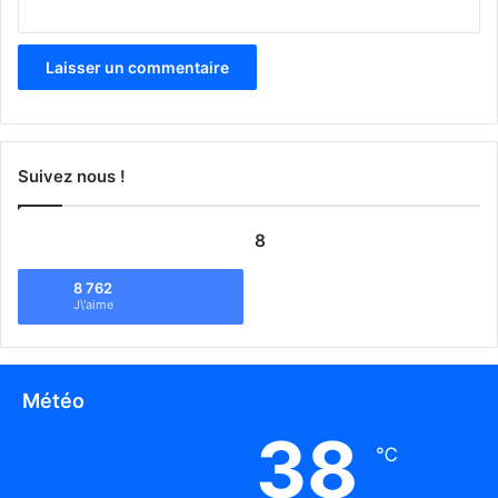
Suivez nous !
8
8 762
J\'aime
Météo
38
℃