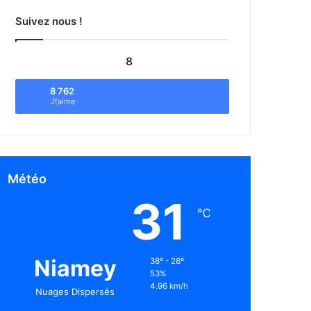
Suivez nous !
8
8 762
J\'aime
Météo
31
℃
Niamey
38º - 28º
53%
4.96 km/h
Nuages Dispersés