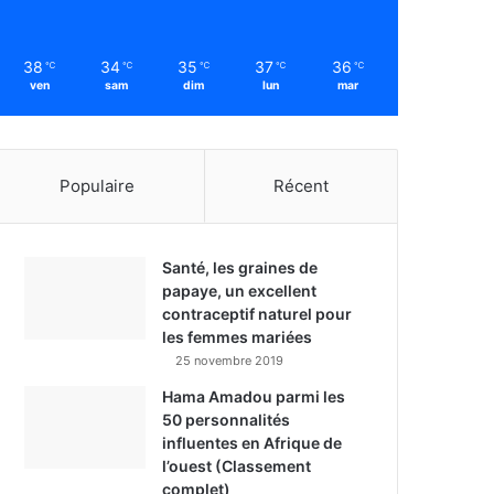
38
34
35
37
36
℃
℃
℃
℃
℃
ven
sam
dim
lun
mar
Populaire
Récent
Santé, les graines de
papaye, un excellent
contraceptif naturel pour
les femmes mariées
25 novembre 2019
Hama Amadou parmi les
50 personnalités
influentes en Afrique de
l’ouest (Classement
complet)