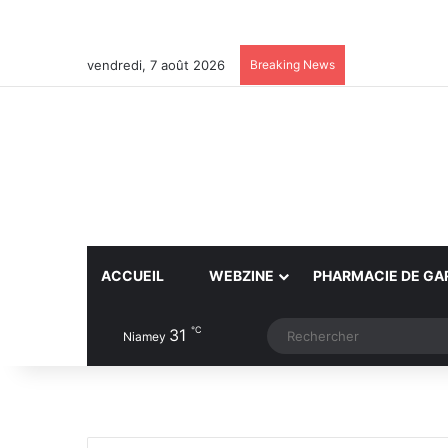
vendredi, 7 août 2026
Breaking News
ACCUEIL
WEBZINE
PHARMACIE DE GA
℃
31
Article Aléatoire
Switch skin
Niamey