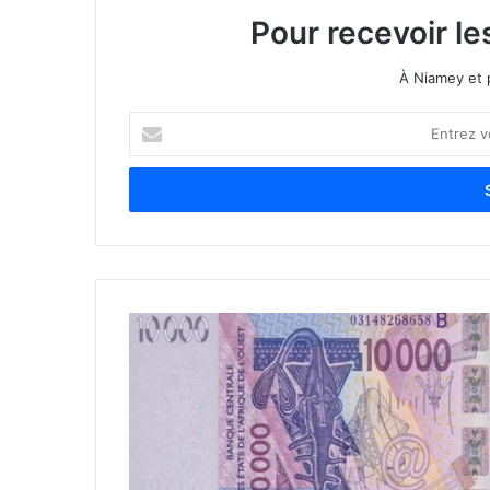
Pour recevoir le
À Niamey et 
E
n
t
r
e
z
v
o
t
r
e
a
d
r
e
s
s