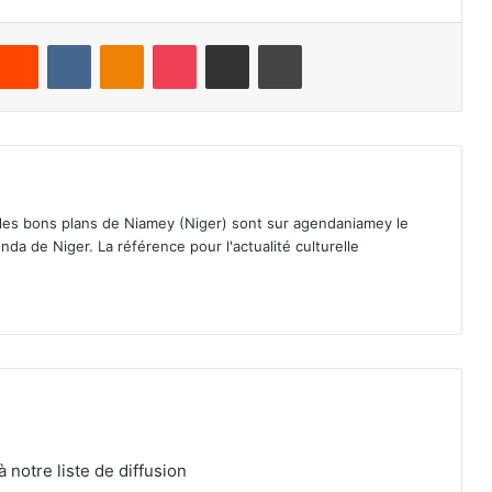
Reddit
VKontakte
Odnoklassniki
Pocket
Partager par email
Imprimer
 les bons plans de Niamey (Niger) sont sur agendaniamey le
nda de Niger. La référence pour l'actualité culturelle
notre liste de diffusion