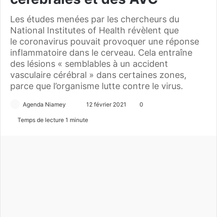
Les études menées par les chercheurs du
National Institutes of Health révèlent que
le coronavirus pouvait provoquer une réponse
inflammatoire dans le cerveau. Cela entraîne
des lésions « semblables à un accident
vasculaire cérébral » dans certaines zones,
parce que l’organisme lutte contre le virus.
Agenda Niamey
E
12 février 2021
0
n
Temps de lecture 1 minute
v
o
y
e
r
u
n
c