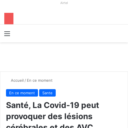
Airtel
Menu
R
Accueil
/
En ce moment
En ce moment
Sante
Santé, La Covid-19 peut
provoquer des lésions
cérébrales et des AVC