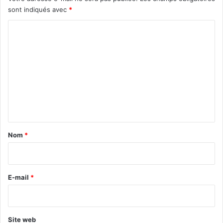
sont indiqués avec
*
C
o
m
m
e
n
t
a
Nom
*
i
r
e
E-mail
*
*
Site web