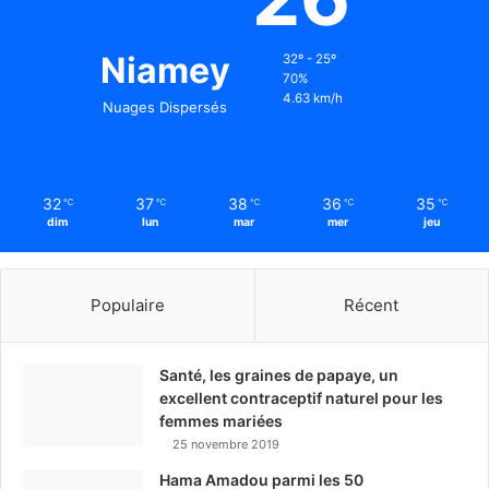
Niamey
32º - 25º
70%
4.63 km/h
Nuages Dispersés
32
37
38
36
35
℃
℃
℃
℃
℃
dim
lun
mar
mer
jeu
Populaire
Récent
Santé, les graines de papaye, un
excellent contraceptif naturel pour les
femmes mariées
25 novembre 2019
Hama Amadou parmi les 50