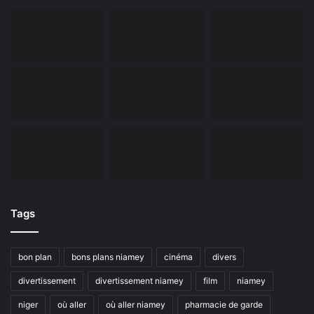
Tags
bon plan
bons plans niamey
cinéma
divers
divertissement
divertissement niamey
film
niamey
niger
où aller
où aller niamey
pharmacie de garde