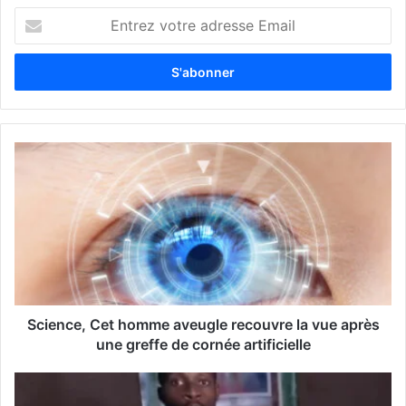
E
n
t
r
e
z
v
o
t
r
e
a
d
r
e
s
s
Science, Cet homme aveugle recouvre la vue après
e
une greffe de cornée artificielle
E
m
a