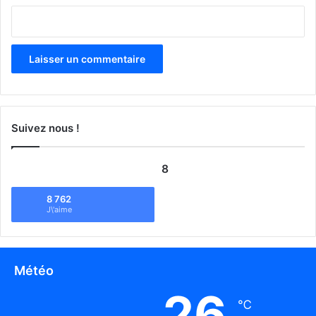
Suivez nous !
8
8 762
J\'aime
Météo
26
℃