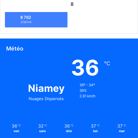
8
8 762
J\'aime
Météo
36
℃
Niamey
36º - 34º
36%
2.91 km/h
Nuages Dispersés
36
32
36
37
37
℃
℃
℃
℃
℃
ven
sam
dim
lun
mar