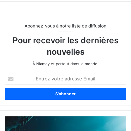
Abonnez-vous à notre liste de diffusion
Pour recevoir les dernières
nouvelles
À Niamey et partout dans le monde.
E
n
t
r
e
z
v
o
t
r