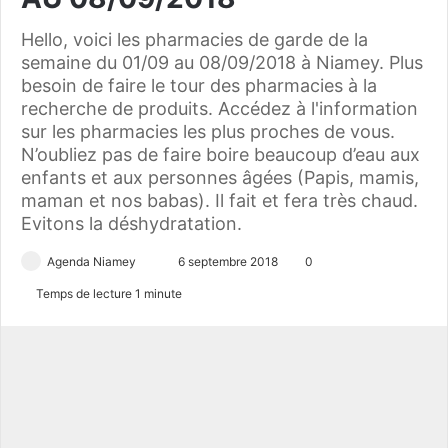
Hello, voici les pharmacies de garde de la
semaine du 01/09 au 08/09/2018 à Niamey. Plus
besoin de faire le tour des pharmacies à la
recherche de produits. Accédez à l'information
sur les pharmacies les plus proches de vous.
N’oubliez pas de faire boire beaucoup d’eau aux
enfants et aux personnes âgées (Papis, mamis,
maman et nos babas). Il fait et fera très chaud.
Evitons la déshydratation.
Agenda Niamey
E
6 septembre 2018
0
n
Temps de lecture 1 minute
v
o
y
e
r
u