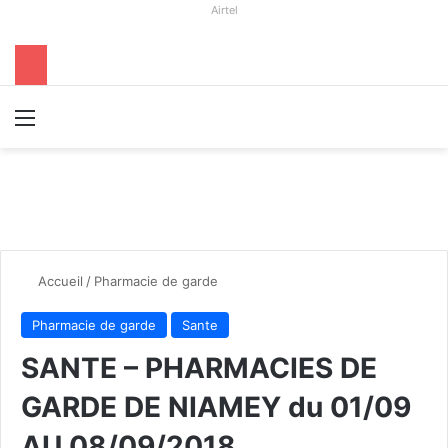
Airtel
Menu
R
Accueil
/
Pharmacie de garde
Pharmacie de garde
Sante
SANTE – PHARMACIES DE
GARDE DE NIAMEY du 01/09
AU 08/09/2018