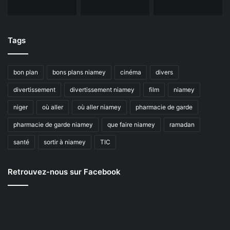
Tags
bon plan
bons plans niamey
cinéma
divers
divertissement
divertissement niamey
film
niamey
niger
où aller
où aller niamey
pharmacie de garde
pharmacie de garde niamey
que faire niamey
ramadan
santé
sortir à niamey
TIC
Retrouvez-nous sur Facebook