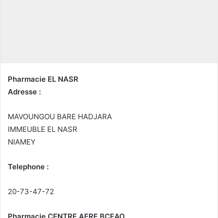
n
c
o
u
r
r
i
Pharmacie EL NASR
e
Adresse :
l
MAVOUNGOU BARE HADJARA
IMMEUBLE EL NASR
NIAMEY
Telephone :
20-73-47-72
Pharmacie CENTRE AERE BCEAO