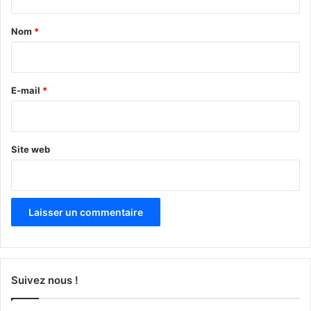
t
a
Nom
*
i
r
e
E-mail
*
*
Site web
Suivez nous !