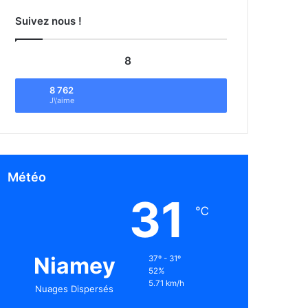
Suivez nous !
8
8 762
J\'aime
Météo
31
℃
Niamey
37º - 31º
52%
5.71 km/h
Nuages Dispersés