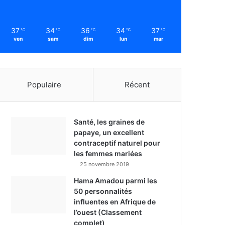
37
34
36
34
37
℃
℃
℃
℃
℃
ven
sam
dim
lun
mar
Populaire
Récent
Santé, les graines de
papaye, un excellent
contraceptif naturel pour
les femmes mariées
25 novembre 2019
Hama Amadou parmi les
50 personnalités
influentes en Afrique de
l’ouest (Classement
complet)