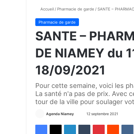
Accueil
/
Pharmacie de garde
/
SANTE – PHARMACI
Pharmacie de garde
SANTE – PHARM
DE NIAMEY du 1
18/09/2021
Pour cette semaine, voici les 
La santé n'a pas de prix. Avec ce
tour de la ville pour soulager vo
Agenda Niamey
E
12 septembre 2021
n
Facebook
X
Linkedin
Tumblr
Pinterest
Reddit
VK
v