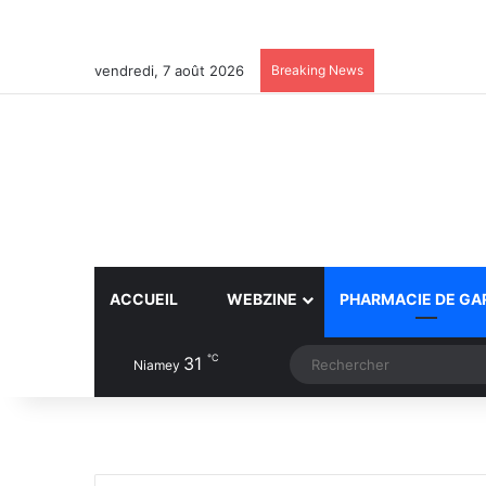
vendredi, 7 août 2026
Breaking News
ACCUEIL
WEBZINE
PHARMACIE DE GA
℃
31
Article Aléatoire
Switch skin
Niamey