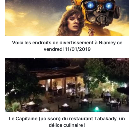
e
a
d
r
e
s
s
Voici les endroits de divertissement à Niamey ce
e
vendredi 11/01/2019
E
m
a
i
l
Le Capitaine (poisson) du restaurant Tabakady, un
délice culinaire !