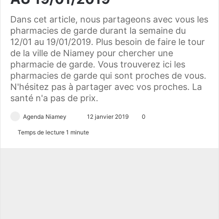
Dans cet article, nous partageons avec vous les
pharmacies de garde durant la semaine du
12/01 au 19/01/2019. Plus besoin de faire le tour
de la ville de Niamey pour chercher une
pharmacie de garde. Vous trouverez ici les
pharmacies de garde qui sont proches de vous.
N'hésitez pas à partager avec vos proches. La
santé n'a pas de prix.
Agenda Niamey
E
12 janvier 2019
0
n
Temps de lecture 1 minute
v
o
y
e
r
u
n