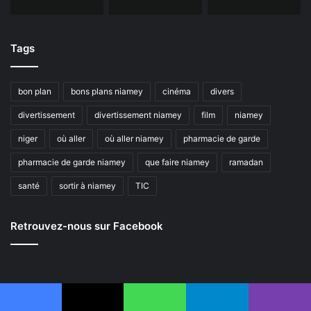
Tags
bon plan
bons plans niamey
cinéma
divers
divertissement
divertissement niamey
film
niamey
niger
où aller
où aller niamey
pharmacie de garde
pharmacie de garde niamey
que faire niamey
ramadan
santé
sortir à niamey
TIC
Retrouvez-nous sur Facebook