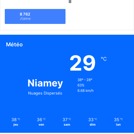
8
8 762
J\'aime
Météo
29
℃
Niamey
38º - 28º
63%
6.68 km/h
Nuages Dispersés
38
36
37
33
35
℃
℃
℃
℃
℃
jeu
ven
sam
dim
lun