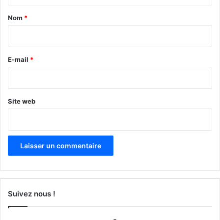
t
a
Nom
*
i
r
e
E-mail
*
*
Site web
Suivez nous !