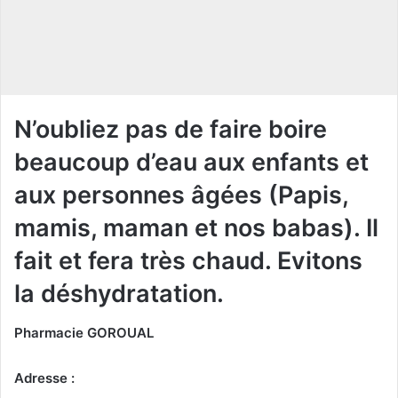
c
o
u
r
r
i
N’oubliez pas de faire boire
e
beaucoup d’eau aux enfants et
l
aux personnes âgées (Papis,
mamis, maman et nos babas). Il
fait et fera très chaud. Evitons
la déshydratation.
Pharmacie GOROUAL
Adresse :