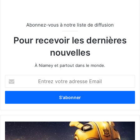
Abonnez-vous à notre liste de diffusion
Pour recevoir les dernières
nouvelles
À Niamey et partout dans le monde.
E
n
t
r
e
z
v
o
t
r