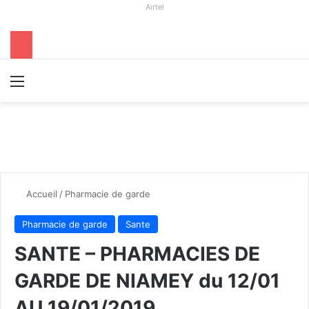
Airtel
Menu
R
Accueil
/
Pharmacie de garde
Pharmacie de garde
Sante
SANTE – PHARMACIES DE
GARDE DE NIAMEY du 12/01
AU 19/01/2019