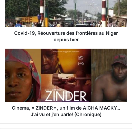
a
d
r
e
s
s
Covid-19, Réouverture des frontières au Niger
e
depuis hier
E
m
a
i
l
Cinéma, « ZINDER », un film de AICHA MACKY…
J'ai vu et j'en parle! (Chronique)