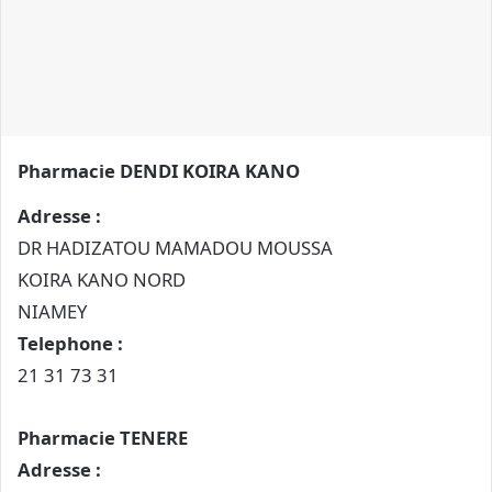
c
o
u
r
r
i
Pharmacie DENDI KOIRA KANO
e
l
Adresse :
DR HADIZATOU MAMADOU MOUSSA
KOIRA KANO NORD
NIAMEY
Telephone :
21 31 73 31
Pharmacie TENERE
Adresse :