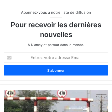
Abonnez-vous à notre liste de diffusion
Pour recevoir les dernières
nouvelles
À Niamey et partout dans le monde.
E
n
t
r
e
z
v
o
t
r
e