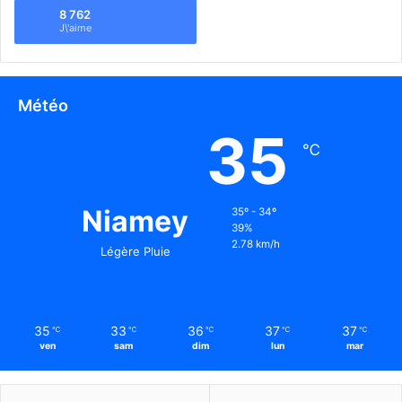
8 762
J\'aime
Météo
35
℃
Niamey
35º - 34º
39%
2.78 km/h
Légère Pluie
35
33
36
37
37
℃
℃
℃
℃
℃
ven
sam
dim
lun
mar