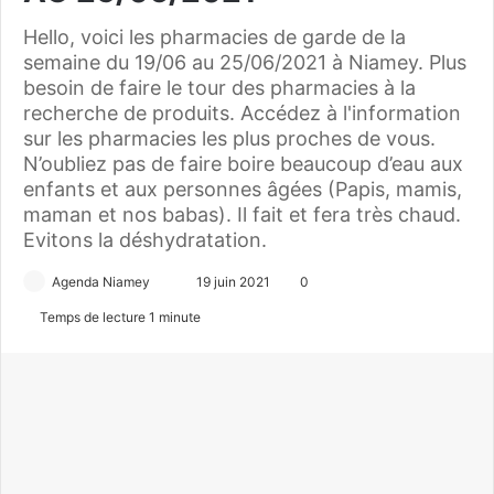
Hello, voici les pharmacies de garde de la
semaine du 19/06 au 25/06/2021 à Niamey. Plus
besoin de faire le tour des pharmacies à la
recherche de produits. Accédez à l'information
sur les pharmacies les plus proches de vous.
N’oubliez pas de faire boire beaucoup d’eau aux
enfants et aux personnes âgées (Papis, mamis,
maman et nos babas). Il fait et fera très chaud.
Evitons la déshydratation.
Agenda Niamey
E
19 juin 2021
0
n
Temps de lecture 1 minute
v
o
y
e
r
u
n