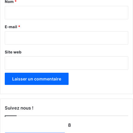
Nom
*
i
r
e
E-mail
*
*
Site web
Suivez nous !
8