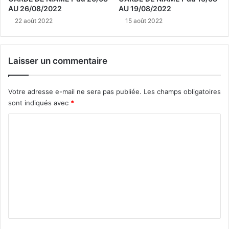
AU 26/08/2022
AU 19/08/2022
22 août 2022
15 août 2022
Laisser un commentaire
Votre adresse e-mail ne sera pas publiée.
Les champs obligatoires
sont indiqués avec
*
C
o
m
m
e
n
t
a