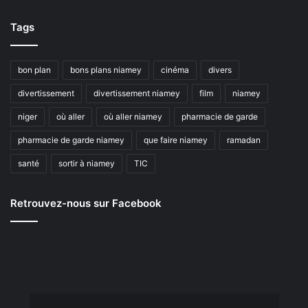
Tags
bon plan
bons plans niamey
cinéma
divers
divertissement
divertissement niamey
film
niamey
niger
où aller
où aller niamey
pharmacie de garde
pharmacie de garde niamey
que faire niamey
ramadan
santé
sortir à niamey
TIC
Retrouvez-nous sur Facebook