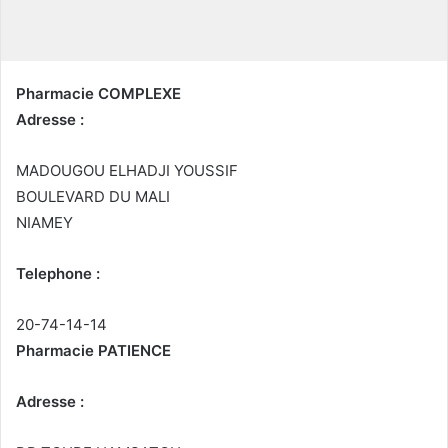
u
r
r
i
Pharmacie COMPLEXE
e
Adresse :
l
MADOUGOU ELHADJI YOUSSIF
BOULEVARD DU MALI
NIAMEY
Telephone :
20-74-14-14
Pharmacie PATIENCE
Adresse :