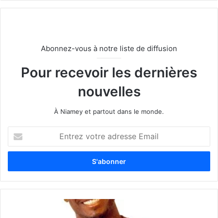
Abonnez-vous à notre liste de diffusion
Pour recevoir les dernières
nouvelles
À Niamey et partout dans le monde.
E
n
t
r
e
z
v
o
t