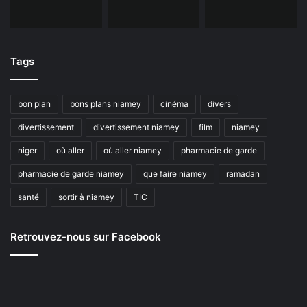
Tags
bon plan
bons plans niamey
cinéma
divers
divertissement
divertissement niamey
film
niamey
niger
où aller
où aller niamey
pharmacie de garde
pharmacie de garde niamey
que faire niamey
ramadan
santé
sortir à niamey
TIC
Retrouvez-nous sur Facebook