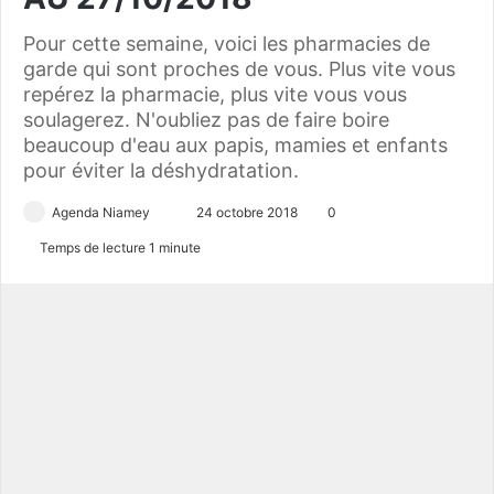
Pour cette semaine, voici les pharmacies de
garde qui sont proches de vous. Plus vite vous
repérez la pharmacie, plus vite vous vous
soulagerez. N'oubliez pas de faire boire
beaucoup d'eau aux papis, mamies et enfants
pour éviter la déshydratation.
Agenda Niamey
E
24 octobre 2018
0
n
Temps de lecture 1 minute
v
o
y
e
r
u
n
c
o