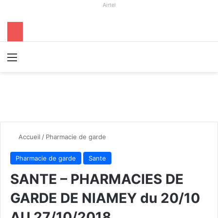
Airtel
Menu
R
Accueil
/
Pharmacie de garde
Pharmacie de garde
Sante
SANTE – PHARMACIES DE
GARDE DE NIAMEY du 20/10
AU 27/10/2018