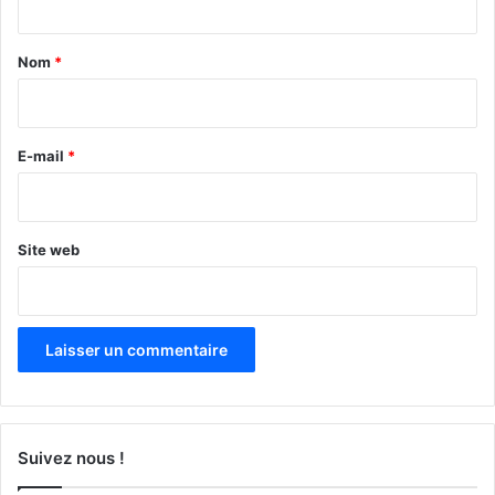
t
a
Nom
*
i
r
e
E-mail
*
*
Site web
Suivez nous !