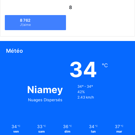
8
8 762
J\'aime
Météo
34
℃
Niamey
34º - 34º
42%
2.43 km/h
Nuages Dispersés
34
33
36
34
37
℃
℃
℃
℃
℃
ven
sam
dim
lun
mar