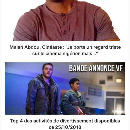
r
e
a
d
r
e
s
s
Malah Abdou, Cinéaste : “Je porte un regard triste
e
sur le cinéma nigérien mais…“
E
m
a
i
l
Top 4 des activités de divertissement disponibles
ce 25/10/2018