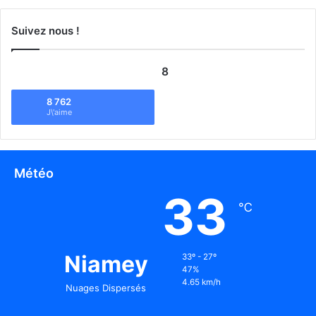
Suivez nous !
8
8 762
J\'aime
Météo
33
℃
Niamey
33º - 27º
47%
4.65 km/h
Nuages Dispersés