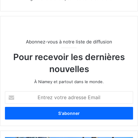
Abonnez-vous à notre liste de diffusion
Pour recevoir les dernières
nouvelles
À Niamey et partout dans le monde.
E
n
t
r
e
z
v