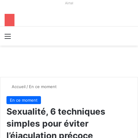
Airtel
Menu
R
Accueil
/
En ce moment
En ce moment
Sexualité, 6 techniques
simples pour éviter
l’éjaculation précoce