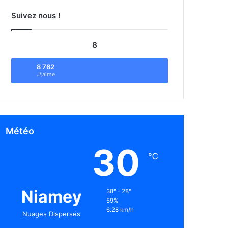
Suivez nous !
8
8 762
J\'aime
Météo
30
℃
Niamey
38º - 28º
59%
6.28 km/h
Nuages Dispersés