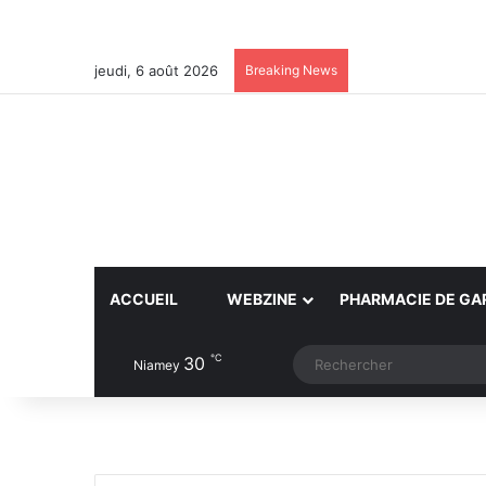
jeudi, 6 août 2026
Breaking News
ACCUEIL
WEBZINE
PHARMACIE DE GA
℃
30
Article Aléatoire
Switch skin
Niamey