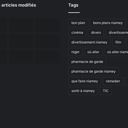
 articles modifiés
Tags
bon plan
bons plans niamey
cinéma
divers
divertissem
divertissement niamey
film
niger
où aller
où aller nia
pharmacie de garde
pharmacie de garde niamey
que faire niamey
ramadan
sortir à niamey
TIC