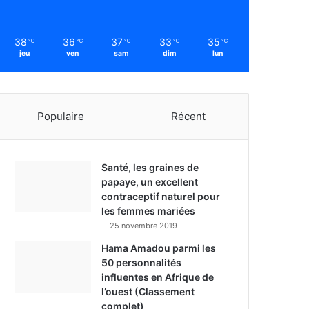
38
36
37
33
35
℃
℃
℃
℃
℃
jeu
ven
sam
dim
lun
Populaire
Récent
Santé, les graines de
papaye, un excellent
contraceptif naturel pour
les femmes mariées
25 novembre 2019
Hama Amadou parmi les
50 personnalités
influentes en Afrique de
l’ouest (Classement
complet)