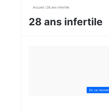
Accueil
/
28 ans infertile
28 ans infertile
En ce mome