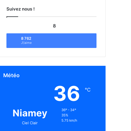
Suivez nous !
8
8 762
J\'aime
Météo
36
℃
Niamey
36º - 34º
35%
5.75 km/h
Ciel Clair