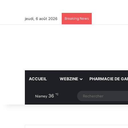
jeudi, 6 août 2026
Breaking News
ACCUEIL
WEBZINE
PHARMACIE DE GA
℃
36
Article Aléatoire
Switch skin
Niamey