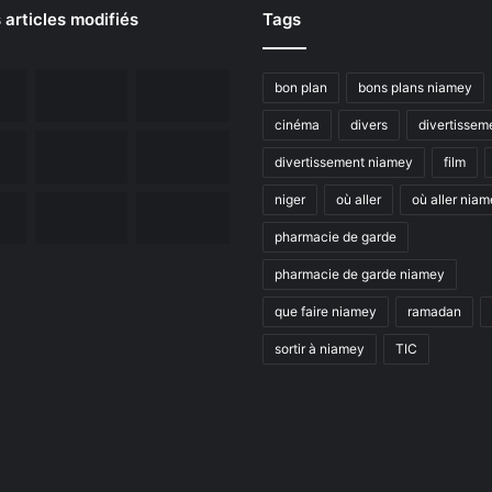
 articles modifiés
Tags
bon plan
bons plans niamey
cinéma
divers
divertissem
divertissement niamey
film
niger
où aller
où aller nia
pharmacie de garde
pharmacie de garde niamey
que faire niamey
ramadan
sortir à niamey
TIC