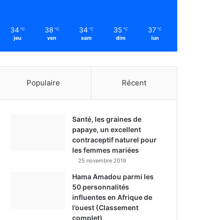
34
38
34
35
37
℃
℃
℃
℃
℃
jeu
ven
sam
dim
lun
Populaire
Récent
Santé, les graines de
papaye, un excellent
contraceptif naturel pour
les femmes mariées
25 novembre 2019
Hama Amadou parmi les
50 personnalités
influentes en Afrique de
l’ouest (Classement
complet)