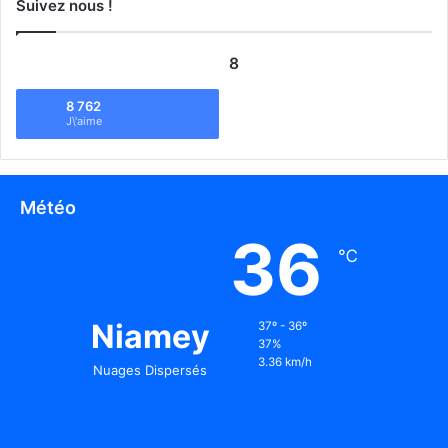
Suivez nous !
8
8 762
J\'aime
Météo
36
℃
Niamey
37º - 36º
37%
3.36 km/h
Nuages Dispersés