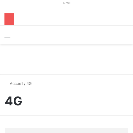
Airtel
Menu
R
Accueil
/
4G
4G