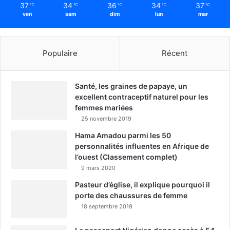
37
34
36
34
37
℃
℃
℃
℃
℃
ven
sam
dim
lun
mar
Populaire
Récent
Santé, les graines de papaye, un
excellent contraceptif naturel pour les
femmes mariées
25 novembre 2019
Hama Amadou parmi les 50
personnalités influentes en Afrique de
l’ouest (Classement complet)
9 mars 2020
Pasteur d’église, il explique pourquoi il
porte des chaussures de femme
18 septembre 2019