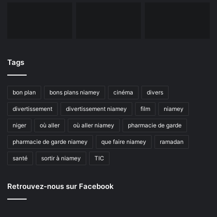
Tags
bon plan
bons plans niamey
cinéma
divers
divertissement
divertissement niamey
film
niamey
niger
où aller
où aller niamey
pharmacie de garde
pharmacie de garde niamey
que faire niamey
ramadan
santé
sortir à niamey
TIC
Retrouvez-nous sur Facebook