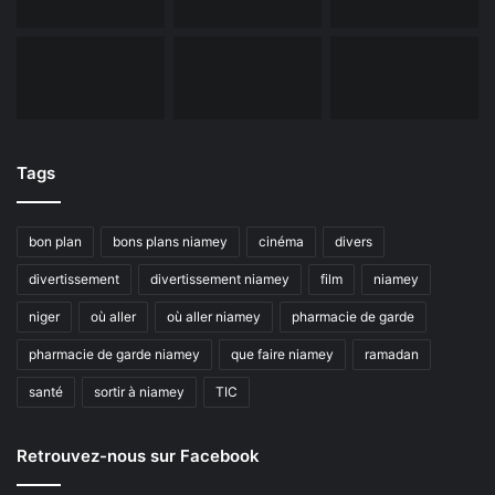
Tags
bon plan
bons plans niamey
cinéma
divers
divertissement
divertissement niamey
film
niamey
niger
où aller
où aller niamey
pharmacie de garde
pharmacie de garde niamey
que faire niamey
ramadan
santé
sortir à niamey
TIC
Retrouvez-nous sur Facebook