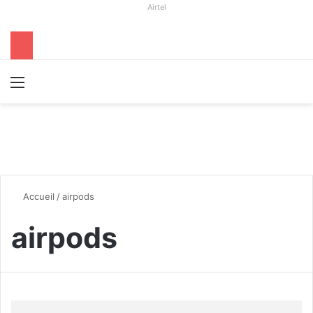
Airtel
Menu
R
Accueil
/
airpods
airpods