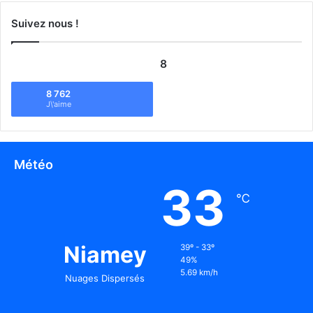
Suivez nous !
8
8 762
J\'aime
Météo
33
℃
Niamey
39º - 33º
49%
5.69 km/h
Nuages Dispersés