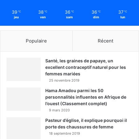
39
38
36
36
37
℃
℃
℃
℃
℃
jeu
ven
sam
dim
lun
Populaire
Récent
Santé, les graines de papaye, un
excellent contraceptif naturel pour les
femmes mariées
25 novembre 2019
Hama Amadou parmi les 50
personnalités influentes en Afrique de
l’ouest (Classement complet)
9 mars 2020
Pasteur d’église, il explique pourquoi il
porte des chaussures de femme
18 septembre 2019