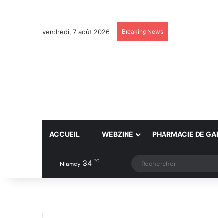
vendredi, 7 août 2026
Breaking News
ACCUEIL
WEBZINE
PHARMACIE DE GA
℃
34
Article Aléatoire
Switch skin
Niamey