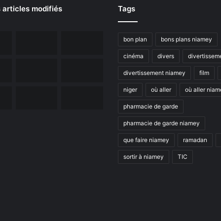
 articles modifiés
Tags
bon plan
bons plans niamey
cinéma
divers
divertissem
divertissement niamey
film
niger
où aller
où aller nia
pharmacie de garde
pharmacie de garde niamey
que faire niamey
ramadan
sortir à niamey
TIC