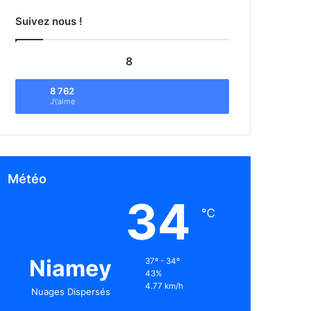
Suivez nous !
8
8 762
J\'aime
Météo
34
℃
Niamey
37º - 34º
43%
4.77 km/h
Nuages Dispersés