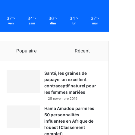
37
34
36
34
37
℃
℃
℃
℃
℃
ven
sam
dim
lun
mar
Populaire
Récent
Santé, les graines de
papaye, un excellent
contraceptif naturel pour
les femmes mariées
25 novembre 2019
Hama Amadou parmi les
50 personnalités
influentes en Afrique de
l’ouest (Classement
complet)