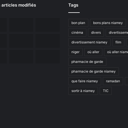
 articles modifiés
Tags
bon plan
bons plans niamey
cinéma
divers
divertissem
divertissement niamey
film
niger
où aller
où aller nia
pharmacie de garde
pharmacie de garde niamey
que faire niamey
ramadan
sortir à niamey
TIC