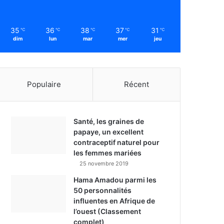
35
36
38
37
31
℃
℃
℃
℃
℃
dim
lun
mar
mer
jeu
Populaire
Récent
Santé, les graines de
papaye, un excellent
contraceptif naturel pour
les femmes mariées
25 novembre 2019
Hama Amadou parmi les
50 personnalités
influentes en Afrique de
l’ouest (Classement
complet)