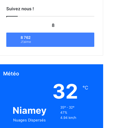
Suivez nous !
8
8 762
J\'aime
Météo
32
℃
Niamey
35º - 32º
47%
4.94 km/h
Nuages Dispersés