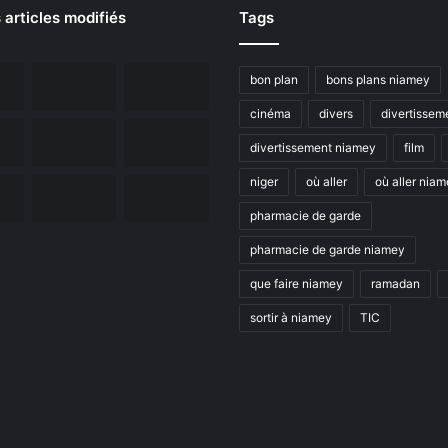
 articles modifiés
Tags
bon plan
bons plans niamey
cinéma
divers
divertissem
divertissement niamey
film
niger
où aller
où aller nia
pharmacie de garde
pharmacie de garde niamey
que faire niamey
ramadan
sortir à niamey
TIC