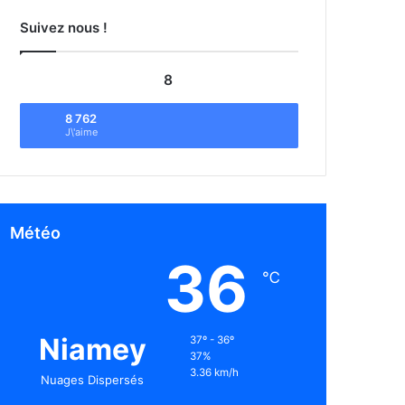
Suivez nous !
8
8 762
J\'aime
Météo
36
℃
Niamey
37º - 36º
37%
3.36 km/h
Nuages Dispersés