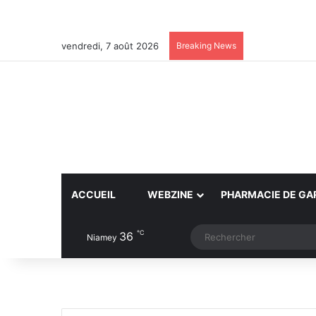
vendredi, 7 août 2026
Breaking News
ACCUEIL
WEBZINE
PHARMACIE DE GA
℃
36
Article Aléatoire
Switch skin
Niamey