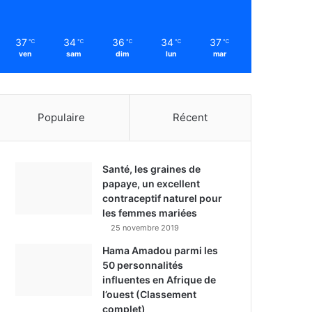
37
34
36
34
37
℃
℃
℃
℃
℃
ven
sam
dim
lun
mar
Populaire
Récent
Santé, les graines de
papaye, un excellent
contraceptif naturel pour
les femmes mariées
25 novembre 2019
Hama Amadou parmi les
50 personnalités
influentes en Afrique de
l’ouest (Classement
complet)